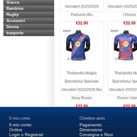
Giacca
Giocatori 2025/2026
Giocatori 2025/2
Bambino
Rugby
Purpureo Blu
I Rosso
Accessori
€22.00
€22.00
Donna
trasporto
Thailandia Maglia
Thailandia M
Barcellona Speciale
Barcellona Sp
Giocatori 2025/2026 Blu
Giocatori 2025/
Navy Rosso
Rosso I mari
€22.00
€22.00
Il mio conto
Chiedere aiuto
Il mio conto
Pagamento
Ordine
Dimensione
Login o Registrati
Consegna e Resi