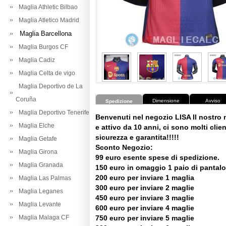
Maglia Athletic Bilbao
Maglia Atletico Madrid
Maglia Barcellona
Maglia Burgos CF
Maglia Cadiz
Maglia Celta de vigo
Maglia Deportivo de La
Coruña
Dimensione
Avviso
Spedizione
Maglia Deportivo Tenerife
Benvenuti nel negozio LISA Il nostro
Maglia Elche
e attivo da 10 anni, ci sono molti client
sicurezza e garantita!!!!!
Maglia Getafe
Sconto Negozio:
Maglia Girona
99 euro esente spese di spedizione.
Maglia Granada
150 euro in omaggio 1 paio di pantalo
200 euro per inviare 1 maglia
Maglia Las Palmas
300 euro per inviare 2 maglie
Maglia Leganes
450 euro per inviare 3 maglie
Maglia Levante
600 euro per inviare 4 maglie
Maglia Malaga CF
750 euro per inviare 5 maglie