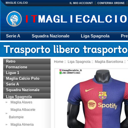
MAGLIE CALCIO
IL MIO ACCOUNT
CONFERMA ORDINE
Serie A
Squadra Nazionale
Liga Spagnola
Pre
Giacca
Rugby
trasporto
Accessori
Retr
Retro
Home
::
Liga Spagnola
::
Maglia Barcellona
::
Formazione
Ligue 1
Maglia Calcio Polo
Serie A
Squadra Nazionale
Liga Spagnola
Maglia Alaves
Maglia Albacete
Balompie
Maglia Almeria