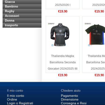
Giacca
2025/2026 I
2025/202
Bambino
Rugby
€19.90
€19.90
Accessori
Donna
trasporto
Thailandia Maglia
Thailandia M
Barcellona Seconda
Barcellona Se
Giocatori 2024/2025 IIII
2024/2025 I
€19.90
€19.90
Il mio conto
Chiedere aiuto
Il mio conto
Pagamento
Ordine
Dimensione
Login o Registrati
Consegna e Resi