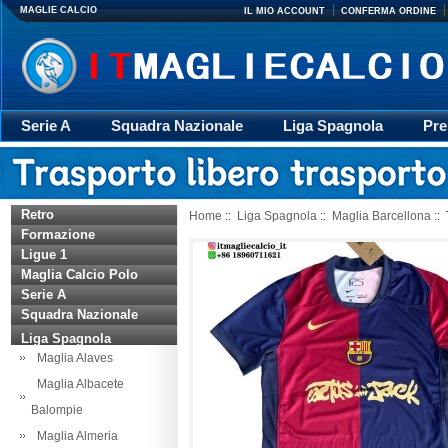
MAGLIE CALCIO
IL MIO ACCOUNT
CONFERMA ORDINE
Serie A
Squadra Nazionale
Liga Spagnola
Pre
Giacca
Rugby
trasporto
Accessori
Retr
Retro
Home
::
Liga Spagnola
::
Maglia Barcellona
:: 
Formazione
Ligue 1
Maglia Calcio Polo
Serie A
Squadra Nazionale
Liga Spagnola
Maglia Alaves
Maglia Albacete
Balompie
Maglia Almeria