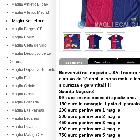
Maglia Athletic Bilbao
Maglia Atletico Madrid
Maglia Barcellona
Maglia Burgos CF
Maglia Cadiz
Maglia Celta de vigo
Maglia Deportivo de La
Coruña
Dimensione
Avviso
Spedizione
Maglia Deportivo Tenerife
Benvenuti nel negozio LISA Il nostro
Maglia Elche
e attivo da 10 anni, ci sono molti client
sicurezza e garantita!!!!!
Maglia Getafe
Sconto Negozio:
Maglia Girona
99 euro esente spese di spedizione.
Maglia Granada
150 euro in omaggio 1 paio di pantalo
200 euro per inviare 1 maglia
Maglia Las Palmas
300 euro per inviare 2 maglie
Maglia Leganes
450 euro per inviare 3 maglie
Maglia Levante
600 euro per inviare 4 maglie
Maglia Malaga CF
750 euro per inviare 5 maglie