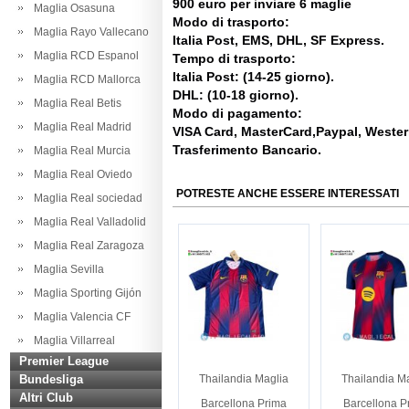
900 euro per inviare 6 maglie
Maglia Osasuna
Modo di trasporto:
Maglia Rayo Vallecano
Italia Post, EMS, DHL, SF Express.
Maglia RCD Espanol
Tempo di trasporto:
Italia Post: (14-25 giorno).
Maglia RCD Mallorca
DHL: (10-18 giorno).
Maglia Real Betis
Modo di pagamento:
Maglia Real Madrid
VISA Card, MasterCard,Paypal, Weste
Trasferimento Bancario.
Maglia Real Murcia
Maglia Real Oviedo
POTRESTE ANCHE ESSERE INTERESSATI
Maglia Real sociedad
Maglia Real Valladolid
Maglia Real Zaragoza
Maglia Sevilla
Maglia Sporting Gijón
Maglia Valencia CF
Maglia Villarreal
Premier League
Bundesliga
Thailandia Maglia
Thailandia M
Altri Club
Barcellona Prima
Barcellona P