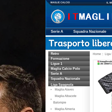
MAGLIE CALCIO
IL 
Serie A
Squadra Nazionale
Giacca
Rugby
trasporto
Retro
Home
::
Liga
Formazione
Ligue 1
Maglia Calcio Polo
Serie A
Squadra Nazionale
Liga Spagnola
Maglia Alaves
Maglia Albacete
Balompie
Maglia Almeria