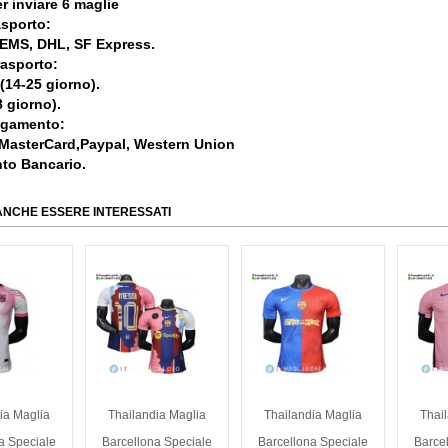
r inviare 6 maglie
asporto:
, EMS, DHL, SF Express.
rasporto:
 (14-25 giorno).
 giorno).
agamento:
 MasterCard,Paypal, Western Union
nto Bancario.
ANCHE ESSERE INTERESSATI
ia Maglia
Thailandia Maglia
Thailandia Maglia
Thai
a Speciale
Barcellona Speciale
Barcellona Speciale
Barce