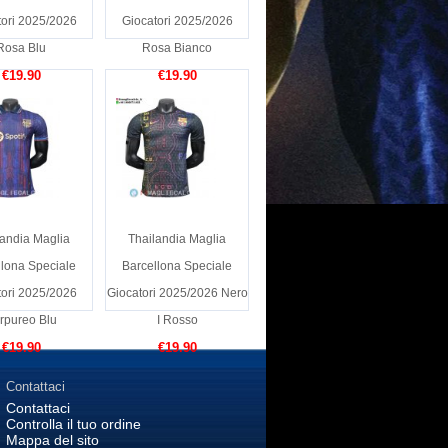
tori 2025/2026
Giocatori 2025/2026
Rosa Blu
Rosa Bianco
€19.90
€19.90
landia Maglia
Thailandia Maglia
llona Speciale
Barcellona Speciale
tori 2025/2026
Giocatori 2025/2026 Nero
rpureo Blu
I Rosso
€19.90
€19.90
Contattaci
Contattaci
Controlla il tuo ordine
Mappa del sito