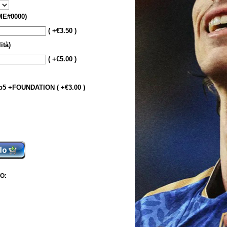
E#0000)
( +€3.50 )
ità)
( +€5.00 )
5 +FOUNDATION ( +€3.00 )
O: