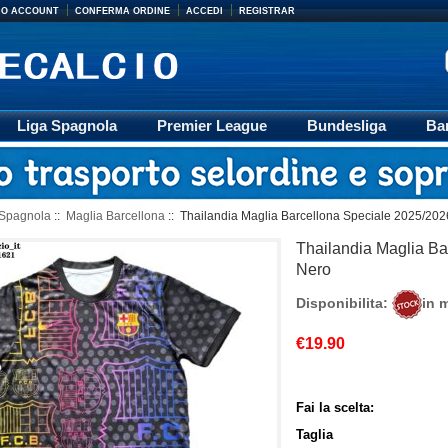
MIO ACCOUNT
CONFERMA ORDINE
ACCEDI
REGISTRAR
Liga Spagnola
Premier League
Bundesliga
Ba
Accessori
Retro
Formazione
Ligue 1
M
 Spagnola
::
Maglia Barcellona
:: Thailandia Maglia Barcellona Speciale 2025/20
Thailandia Maglia Ba
Nero
Disponibilita:
in 
€19.90
Fai la scelta:
Taglia