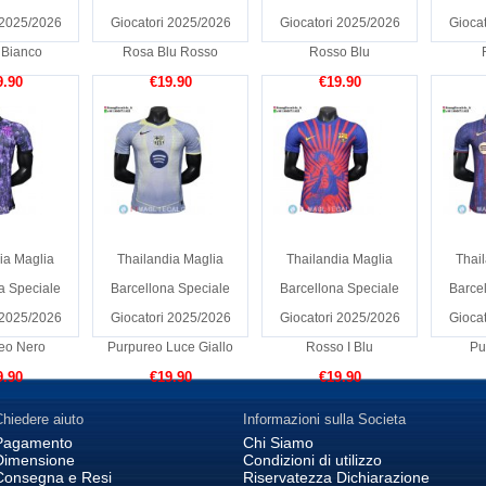
 2025/2026
Giocatori 2025/2026
Giocatori 2025/2026
Gioca
 Bianco
Rosa Blu Rosso
Rosso Blu
9.90
€19.90
€19.90
ia Maglia
Thailandia Maglia
Thailandia Maglia
Thai
a Speciale
Barcellona Speciale
Barcellona Speciale
Barce
 2025/2026
Giocatori 2025/2026
Giocatori 2025/2026
Gioca
eo Nero
Purpureo Luce Giallo
Rosso I Blu
Pu
9.90
€19.90
€19.90
hiedere aiuto
Informazioni sulla Societa
Pagamento
Chi Siamo
Dimensione
Condizioni di utilizzo
Consegna e Resi
Riservatezza Dichiarazione