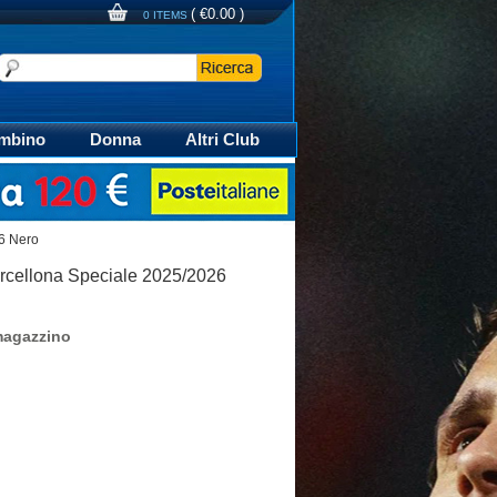
(
€0.00
)
0 ITEMS
mbino
Donna
Altri Club
aglia Calcio Polo
26 Nero
rcellona Speciale 2025/2026
magazzino