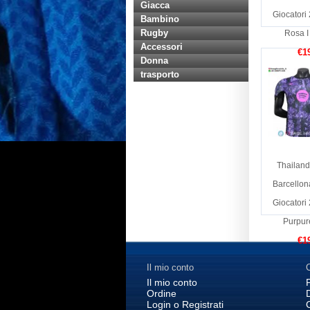
Giacca
Giocatori
Bambino
Rugby
Rosa I
Accessori
€1
Donna
trasporto
Thailand
Barcellon
Giocatori
Purpur
€1
Il mio conto
C
Il mio conto
Ordine
Login o Registrati