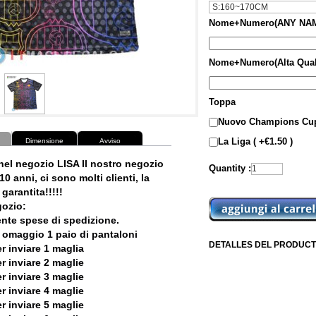
Nome+Numero(ANY NAM
Nome+Numero(Alta Qual
Toppa
Nuovo Champions Cup
La Liga ( +€1.50 )
Dimensione
Avviso
nel negozio LISA Il nostro negozio
Quantity :
10 anni, ci sono molti clienti, la
garantita!!!!!
ozio:
ente spese di spedizione.
 omaggio 1 paio di pantaloni
DETALLES DEL PRODUCT
r inviare 1 maglia
r inviare 2 maglie
r inviare 3 maglie
r inviare 4 maglie
r inviare 5 maglie