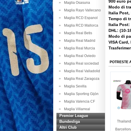
900 euro pe
Maglia Osasuna
Modo di tr
Maglia Rayo Vallecano
Italia Post
Maglia RCD Espanol
Tempo di t
Italia Post:
Maglia RCD Mallorca
DHL: (10-18
Maglia Real Betis
Modo di p
Maglia Real Madrid
VISA Card,
Trasferime
Maglia Real Murcia
Maglia Real Oviedo
POTRESTE 
Maglia Real sociedad
Maglia Real Valladolid
Maglia Real Zaragoza
Maglia Sevilla
Maglia Sporting Gijón
Maglia Valencia CF
Maglia Villarreal
Premier League
Bundesliga
Thailand
Altri Club
Barcellon