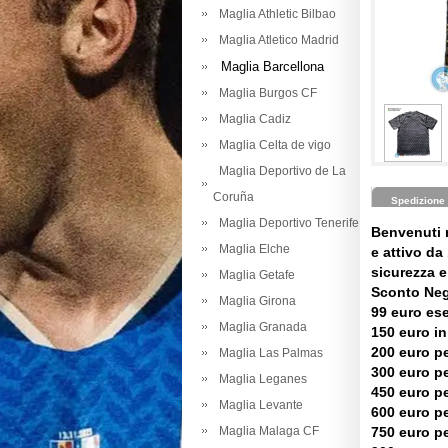
Maglia Athletic Bilbao
Maglia Atletico Madrid
Maglia Barcellona
Maglia Burgos CF
Maglia Cadiz
Maglia Celta de vigo
Maglia Deportivo de La
Coruña
Spedizione
Maglia Deportivo Tenerife
Benvenuti 
Maglia Elche
e attivo da 
sicurezza e 
Maglia Getafe
Sconto Neg
Maglia Girona
99 euro es
Maglia Granada
150 euro in
200 euro pe
Maglia Las Palmas
300 euro pe
Maglia Leganes
450 euro pe
Maglia Levante
600 euro pe
Maglia Malaga CF
750 euro pe