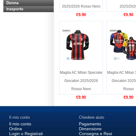
Donna
2025/2026 Rosso Nero
2025/202
trasporto
€9.90
€9.90
Maglia AC Milan Speciale
Maglia AC Milan 
Giocatori 2025/2026
Giocatori 202
Rosso Nero
Rosso
€9.90
€9.90
Il mio conto
Chiedere aiuto
Il mio conto
Pagamento
Ordine
Dimensione
Login o Registrati
Consegna e Resi