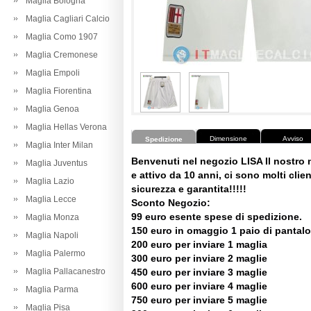
Maglia Bologna
Maglia Cagliari Calcio
Maglia Como 1907
Maglia Cremonese
Maglia Empoli
Maglia Fiorentina
Maglia Genoa
Maglia Hellas Verona
Dimensione
Avviso
Spedizione
Maglia Inter Milan
Benvenuti nel negozio LISA Il nostro
Maglia Juventus
e attivo da 10 anni, ci sono molti client
Maglia Lazio
sicurezza e garantita!!!!!
Maglia Lecce
Sconto Negozio:
99 euro esente spese di spedizione.
Maglia Monza
150 euro in omaggio 1 paio di pantalo
Maglia Napoli
200 euro per inviare 1 maglia
Maglia Palermo
300 euro per inviare 2 maglie
Maglia Pallacanestro
450 euro per inviare 3 maglie
600 euro per inviare 4 maglie
Maglia Parma
750 euro per inviare 5 maglie
Maglia Pisa