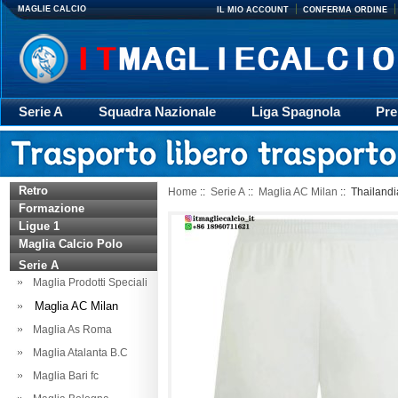
MAGLIE CALCIO
IL MIO ACCOUNT
CONFERMA ORDINE
Serie A
Squadra Nazionale
Liga Spagnola
Pre
Giacca
Rugby
trasporto
Accessori
Retr
Retro
Home
::
Serie A
::
Maglia AC Milan
:: Thailand
Formazione
Ligue 1
Maglia Calcio Polo
Serie A
Maglia Prodotti Speciali
Maglia AC Milan
Maglia As Roma
Maglia Atalanta B.C
Maglia Bari fc