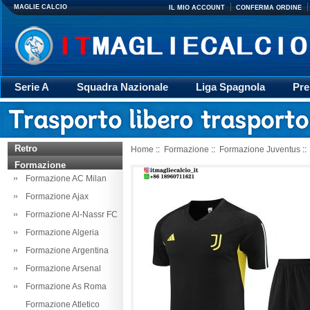
MAGLIE CALCIO
IL MIO ACCOUNT
CONFERMA ORDINE
Serie A
Squadra Nazionale
Liga Spagnola
Pre
Giacca
Rugby
trasporto
Accessori
Retr
Retro
Home
::
Formazione
::
Formazione Juventus
::
Formazione
Formazione AC Milan
Formazione Ajax
Formazione Al-Nassr FC
Formazione Algeria
Formazione Argentina
Formazione Arsenal
Formazione As Roma
Formazione Atletico