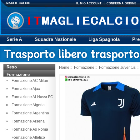
MAGLIE CALCIO
IL MIO ACCOUNT
CONFERMA ORDINE
Serie A
Squadra Nazionale
Liga Spagnola
Pre
Giacca
Rugby
trasporto
Accessori
Retr
Retro
Home
::
Formazione
::
Formazione Juventus
::
Formazione
Formazione AC Milan
Formazione Ajax
Formazione Al-Nassr FC
Formazione Algeria
Formazione Argentina
Formazione Arsenal
Formazione As Roma
Formazione Atletico