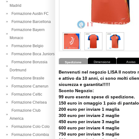
Madrid
Formazione Austin FC
Formazione Barcellona
Formazione Bayern
Monaco
Formazione Belgio
Formazione Boca Juniors
Formazione Borussia
Dimensione
Avviso
Spedizione
Dortmund
Benvenuti nel negozio LISA Il nostro
e attivo da 10 anni, ci sono molti client
Formazione Brasile
sicurezza e garantita!!!!!
Formazione Camerun
Sconto Negozio:
Formazione Celtic
99 euro esente spese di spedizione.
Formazione Chelsea
150 euro in omaggio 1 paio di pantalo
200 euro per inviare 1 maglia
Formazione Club
300 euro per inviare 2 maglie
America
450 euro per inviare 3 maglie
Formazione Colo Colo
600 euro per inviare 4 maglie
750 euro per inviare 5 maglie
Formazione Colombia