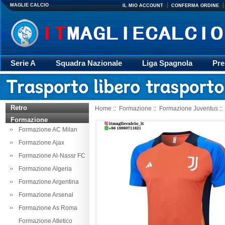
MAGLIE CALCIO
IL MIO ACCOUNT
CONFERMA ORDINE
Serie A
Squadra Nazionale
Liga Spagnola
Pre
Giacca
Rugby
trasporto
Accessori
Retr
Retro
Home
::
Formazione
::
Formazione Juventus
::
Formazione
Formazione AC Milan
Formazione Ajax
Formazione Al-Nassr FC
Formazione Algeria
Formazione Argentina
Formazione Arsenal
Formazione As Roma
Formazione Atletico