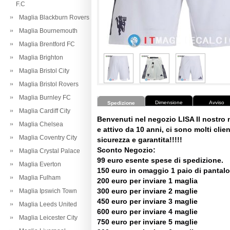
F.C
Maglia Blackburn Rovers
Maglia Bournemouth
Maglia Brentford FC
Maglia Brighton
Maglia Bristol City
Maglia Bristol Rovers
Maglia Burnley FC
Dimensione
Avviso
Spedizione
Maglia Cardiff City
Benvenuti nel negozio LISA Il nostro
Maglia Chelsea
e attivo da 10 anni, ci sono molti client
Maglia Coventry City
sicurezza e garantita!!!!!
Sconto Negozio:
Maglia Crystal Palace
99 euro esente spese di spedizione.
Maglia Everton
150 euro in omaggio 1 paio di pantalo
Maglia Fulham
200 euro per inviare 1 maglia
300 euro per inviare 2 maglie
Maglia Ipswich Town
450 euro per inviare 3 maglie
Maglia Leeds United
600 euro per inviare 4 maglie
Maglia Leicester City
750 euro per inviare 5 maglie