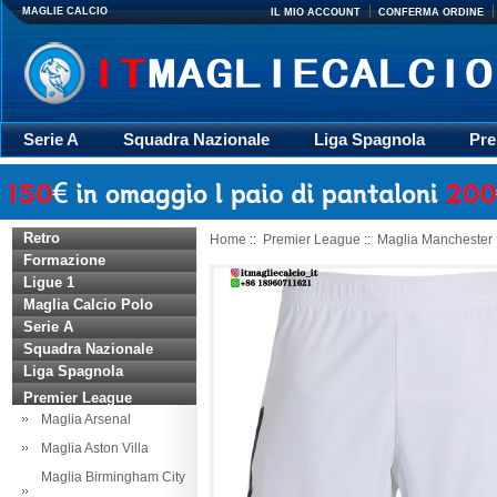
MAGLIE CALCIO
IL MIO ACCOUNT
CONFERMA ORDINE
Serie A
Squadra Nazionale
Liga Spagnola
Pre
Giacca
Rugby
trasporto
Accessori
Retr
Retro
Home
::
Premier League
::
Maglia Manchester 
Formazione
Ligue 1
Maglia Calcio Polo
Serie A
Squadra Nazionale
Liga Spagnola
Premier League
Maglia Arsenal
Maglia Aston Villa
Maglia Birmingham City