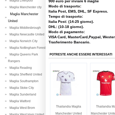
Maglia Liverpool
900 euro per inviare 6 maglie
Modo di trasporto:
Maglia Manchester city
Italia Post, EMS, DHL, SF Express.
Maglia Manchester
Tempo di trasporto:
United
Italia Post: (14-25 giorno).
DHL: (10-18 giorno).
Maglia Middlesbrough
Modo di pagamento:
Maglia Newcastle United
VISA Card, MasterCard,Paypal, Weste
Maglia Norwich City
Trasferimento Bancario.
Maglia Nottingham Forest
Maglia Queens Park
POTRESTE ANCHE ESSERE INTERESSATI
Rangers
Maglia Reading
Maglia Sheffield United
Maglia Southampton
Maglia Stoke City
Maglia Sunderland
Maglia Watford
Thailandia Maglia
Thailandia M
Maglia West Brom
Manchester United
Manchester Unit
Maglia West Ham United