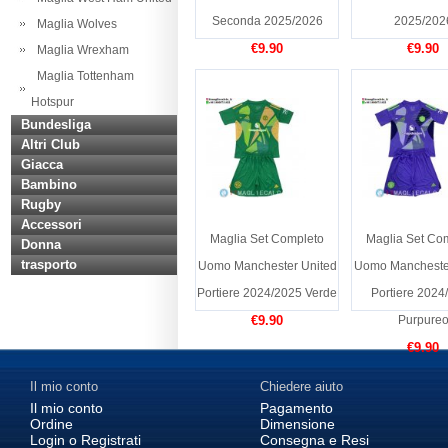
Seconda 2025/2026
2025/202
Maglia Wolves
€9.90
€9.90
Maglia Wrexham
Maglia Tottenham
Hotspur
Bundesliga
Altri Club
Giacca
Bambino
Rugby
Accessori
Maglia Set Completo
Maglia Set Co
Donna
trasporto
Uomo Manchester United
Uomo Mancheste
Portiere 2024/2025 Verde
Portiere 2024
€9.90
Purpure
€9.90
Il mio conto
Chiedere aiuto
Il mio conto
Pagamento
Ordine
Dimensione
Login o Registrati
Consegna e Resi