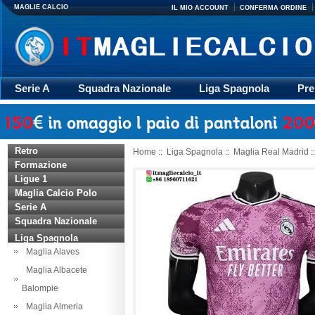
MAGLIE CALCIO
IL MIO ACCOUNT
CONFERMA ORDINE
Serie A
Squadra Nazionale
Liga Spagnola
Pre
Giacca
Rugby
trasporto
Accessori
Retr
Retro
Home
::
Liga Spagnola
::
Maglia Real Madrid
:
Formazione
Ligue 1
Maglia Calcio Polo
Serie A
Squadra Nazionale
Liga Spagnola
Maglia Alaves
Maglia Albacete
Balompie
Maglia Almeria