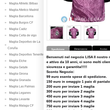
Maglia Athletic Bilbao
Maglia Atletico Madrid
Maglia Barcellona
Maglia Burgos CF
Maglia Cadiz
Maglia Celta de vigo
Maglia Deportivo de La
Coruña
Dimensione
Avviso
Spedizione
Maglia Deportivo Tenerife
Benvenuti nel negozio LISA Il nostro
Maglia Elche
e attivo da 10 anni, ci sono molti client
sicurezza e garantita!!!!!
Maglia Getafe
Sconto Negozio:
Maglia Girona
99 euro esente spese di spedizione.
Maglia Granada
150 euro in omaggio 1 paio di pantalo
200 euro per inviare 1 maglia
Maglia Las Palmas
300 euro per inviare 2 maglie
Maglia Leganes
450 euro per inviare 3 maglie
Maglia Levante
600 euro per inviare 4 maglie
Maglia Malaga CF
750 euro per inviare 5 maglie