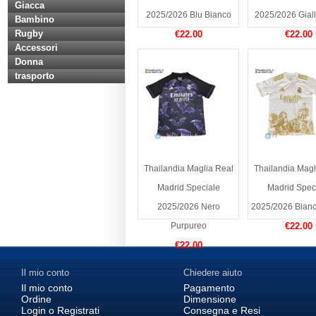
Giacca
2025/2026 Blu Bianco
2025/2026 Gial
Bambino
Rugby
€22.00
€22.00
Accessori
Donna
trasporto
Thailandia Maglia Real
Thailandia Magl
Madrid Speciale
Madrid Spec
2025/2026 Nero
2025/2026 Bianc
Purpureo
€22.00
€22.00
Il mio conto
Chiedere aiuto
Il mio conto
Pagamento
Ordine
Dimensione
Login o Registrati
Consegna e Resi