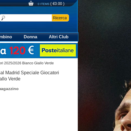
(
€0.00
)
0 ITEMS
mbino
Donna
Altri Club
aglia Calcio Polo
ori 2025/2026 Bianco Giallo Verde
al Madrid Speciale Giocatori
allo Verde
magazzino