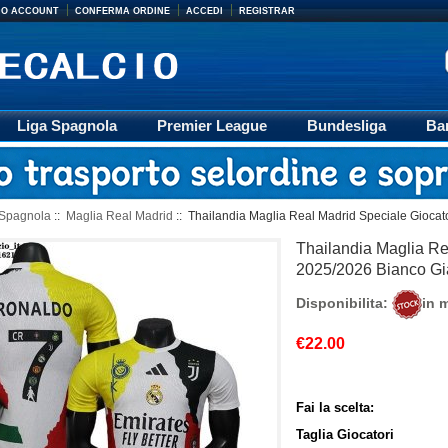
MIO ACCOUNT
CONFERMA ORDINE
ACCEDI
REGISTRAR
Liga Spagnola
Premier League
Bundesliga
Ba
Accessori
Retro
Formazione
Ligue 1
M
 Spagnola
::
Maglia Real Madrid
:: Thailandia Maglia Real Madrid Speciale Giocat
Thailandia Maglia Re
2025/2026 Bianco Gi
Disponibilita:
in 
€22.00
Fai la scelta:
Taglia Giocatori