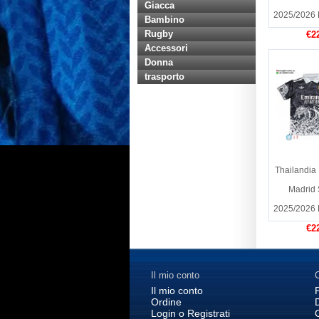
Giacca
2025/2026 
Bambino
Rugby
€2
Accessori
Donna
trasporto
Thailandia
Madrid 
2025/2026 
€2
Il mio conto
C
Il mio conto
Ordine
Login o Registrati