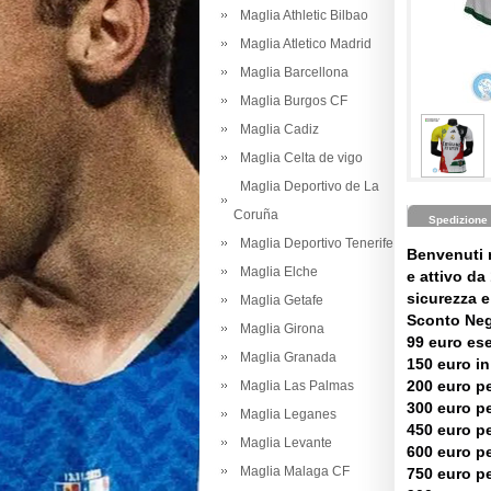
Maglia Athletic Bilbao
Maglia Atletico Madrid
Maglia Barcellona
Maglia Burgos CF
Maglia Cadiz
Maglia Celta de vigo
Maglia Deportivo de La
Coruña
Spedizione
Maglia Deportivo Tenerife
Benvenuti 
Maglia Elche
e attivo da 
sicurezza e 
Maglia Getafe
Sconto Neg
Maglia Girona
99 euro es
Maglia Granada
150 euro in
200 euro pe
Maglia Las Palmas
300 euro pe
Maglia Leganes
450 euro pe
Maglia Levante
600 euro pe
Maglia Malaga CF
750 euro pe