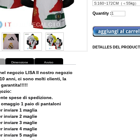
Quantity :
DETALLES DEL PRODUCT
Dimensione
Avviso
nel negozio LISA Il nostro negozio
10 anni, ci sono molti clienti, la
garantita!!!!!
ozio:
ente spese di spedizione.
 omaggio 1 paio di pantaloni
r inviare 1 maglia
r inviare 2 maglie
r inviare 3 maglie
r inviare 4 maglie
r inviare 5 maglie