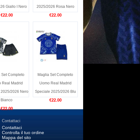
26 Giallo I Nero
2025/2026 Rosa Nero
€22.00
€22.00
 Set Completo
Maglia Set Completo
 Real Madrid
Uomo Real Madrid
 2025/2026 Nero
Speciale 2025/2026 Blu
Bianco
€22.00
€22.00
Contattaci
Contattaci
Controlla il tuo ordine
Mappa del sito