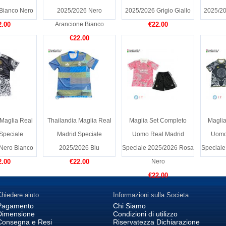
Bianco Nero
2025/2026 Nero
2025/2026 Grigio Giallo
2025/20
2.00
Arancione Bianco
€22.00
€22.00
 Maglia Real
Thailandia Maglia Real
Maglia Set Completo
Maglia
Speciale
Madrid Speciale
Uomo Real Madrid
Uomo
Nero Bianco
2025/2026 Blu
Speciale 2025/2026 Rosa
Speciale
2.00
€22.00
Nero
€22.00
hiedere aiuto
Informazioni sulla Societa
Pagamento
Chi Siamo
Dimensione
Condizioni di utilizzo
Consegna e Resi
Riservatezza Dichiarazione