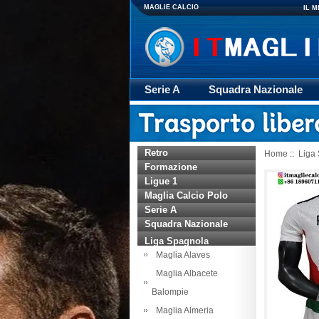
MAGLIE CALCIO
IL 
Serie A
Squadra Nazionale
Giacca
Rugby
trasporto
Retro
Home
::
Liga
Formazione
Ligue 1
Maglia Calcio Polo
Serie A
Squadra Nazionale
Liga Spagnola
Maglia Alaves
Maglia Albacete
Balompie
Maglia Almeria