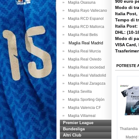
900 euro pe
Maglia Osasuna
Modo di tr
Maglia Rayo Vallecano
Italia Post
Maglia RCD Espanol
Tempo di t
Italia Post:
Maglia RCD Mallorca
DHL: (10-18
Maglia Real Betis
Modo di p
Maglia Real Madrid
VISA Card,
Trasferime
Maglia Real Murcia
Maglia Real Oviedo
POTRESTE 
Maglia Real sociedad
Maglia Real Valladolid
Maglia Real Zaragoza
Maglia Sevilla
Maglia Sporting Gijón
Maglia Valencia CF
Maglia Villarreal
Premier League
Bundesliga
Thailandia
Altri Club
Madrid 