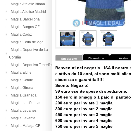
Maglia Athletic Bilbao
Maglia Atletico Madrid
Maglia Barcellona
Maglia Burgos CF
Maglia Cadiz
Maglia Celta de vigo
Maglia Deportivo de La
Coruña
Dimensione
Avviso
Spedizione
Maglia Deportivo Tenerife
Benvenuti nel negozio LISA Il nostro
Maglia Elche
e attivo da 10 anni, ci sono molti client
sicurezza e garantita!!!!!
Maglia Getafe
Sconto Negozio:
Maglia Girona
99 euro esente spese di spedizione.
Maglia Granada
150 euro in omaggio 1 paio di pantalo
200 euro per inviare 1 maglia
Maglia Las Palmas
300 euro per inviare 2 maglie
Maglia Leganes
450 euro per inviare 3 maglie
Maglia Levante
600 euro per inviare 4 maglie
Maglia Malaga CF
750 euro per inviare 5 maglie