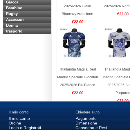
Giacca
2025/2026 Giallo
2025/2026 Nero
Bambino
Rugby
Biancovy Arancione
€22.00
Accessori
€22.00
Donna
trasporto
Thailandia Maglia Real
Thailandia Magl
Madrid Speciale Giocatori
Madrid Speciale 
2025/2026 Blu Bianco
2025/2026 Bia
€22.00
Purpure
€22.00
Il mio conto
Chiedere aiuto
Il mio conto
Pagamento
Ordine
Dimensione
Login o Registrati
Consegna e Resi