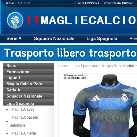
MAGLIE CALCIO
IL MIO ACCOUNT
CONFERMA ORDINE
Serie A
Squadra Nazionale
Liga Spagnola
Pre
Giacca
Rugby
trasporto
Accessori
Retr
Retro
Home
::
Liga Spagnola
::
Maglia Real Madrid
:
Formazione
Ligue 1
Maglia Calcio Polo
Serie A
Squadra Nazionale
Liga Spagnola
Maglia Alaves
Maglia Albacete
Balompie
Maglia Almeria