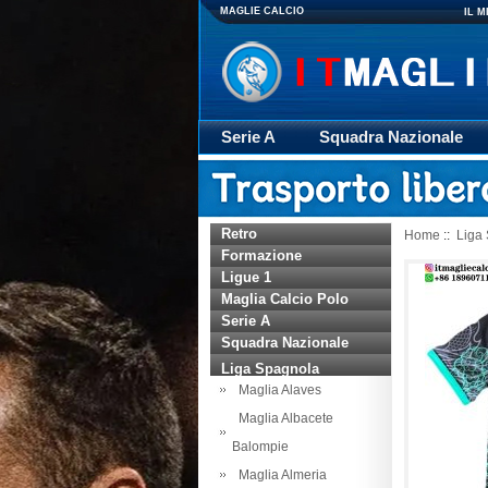
MAGLIE CALCIO
IL 
Serie A
Squadra Nazionale
Giacca
Rugby
trasporto
Retro
Home
::
Liga
Formazione
Ligue 1
Maglia Calcio Polo
Serie A
Squadra Nazionale
Liga Spagnola
Maglia Alaves
Maglia Albacete
Balompie
Maglia Almeria