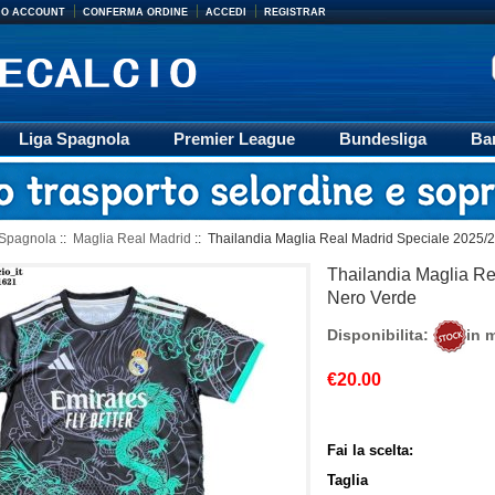
MIO ACCOUNT
CONFERMA ORDINE
ACCEDI
REGISTRAR
Liga Spagnola
Premier League
Bundesliga
Ba
Accessori
Retro
Formazione
Ligue 1
M
 Spagnola
::
Maglia Real Madrid
:: Thailandia Maglia Real Madrid Speciale 2025/
Thailandia Maglia R
Nero Verde
Disponibilita:
in 
€20.00
Fai la scelta:
Taglia