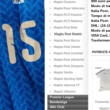
900 euro pe
Maglia Osasuna
Modo di tr
Maglia Rayo Vallecano
Italia Post
Maglia RCD Espanol
Tempo di t
Italia Post:
Maglia RCD Mallorca
DHL: (10-18
Maglia Real Betis
Modo di p
Maglia Real Madrid
VISA Card,
Trasferime
Maglia Real Murcia
Maglia Real Oviedo
POTRESTE 
Maglia Real sociedad
Maglia Real Valladolid
Maglia Real Zaragoza
Maglia Sevilla
Maglia Sporting Gijón
Maglia Valencia CF
Maglia Villarreal
Premier League
Bundesliga
Thailandia
Altri Club
Madrid 