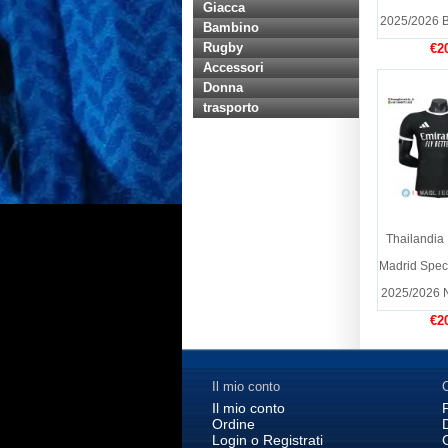
Giacca
2025/2026 B
Bambino
Rugby
€2
Accessori
Donna
trasporto
Thailandia
Madrid Speci
2025/2026 N
€2
Il mio conto
C
Il mio conto
Ordine
Login o Registrati