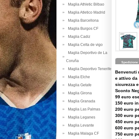
Maglia Athletic Bilbao
Maglia Atletico Madrid
Maglia Barcellona
Maglia Burgos CF
Maglia Cadiz
Maglia Celta de vigo
Maglia Deportivo de La
Coruña
Spedizione
Maglia Deportivo Tenerife
Benvenuti 
Maglia Elche
e attivo da 
sicurezza e 
Maglia Getafe
Sconto Neg
Maglia Girona
99 euro es
Maglia Granada
150 euro in
200 euro pe
Maglia Las Palmas
300 euro pe
Maglia Leganes
450 euro pe
Maglia Levante
600 euro pe
Maglia Malaga CF
750 euro pe