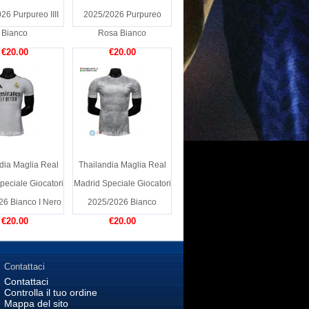
26 Purpureo IIII
2025/2026 Purpureo
Bianco
Rosa Bianco
€20.00
€20.00
dia Maglia Real
Thailandia Maglia Real
peciale Giocatori
Madrid Speciale Giocatori
26 Bianco I Nero
2025/2026 Bianco
€20.00
€20.00
Contattaci
Contattaci
Controlla il tuo ordine
Mappa del sito