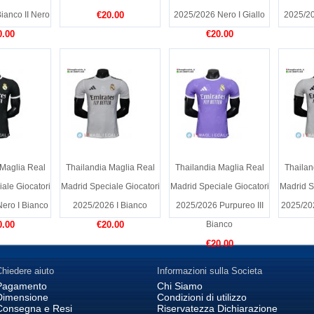
ianco II Nero
€20.00
2025/2026 Nero I Giallo
2025/20
0.00
€20.00
 Maglia Real
Thailandia Maglia Real
Thailandia Maglia Real
Thailan
ale Giocatori
Madrid Speciale Giocatori
Madrid Speciale Giocatori
Madrid S
ero I Bianco
2025/2026 I Bianco
2025/2026 Purpureo III
2025/20
0.00
€20.00
Bianco
€20.00
hiedere aiuto
Informazioni sulla Societa
Pagamento
Chi Siamo
Dimensione
Condizioni di utilizzo
Consegna e Resi
Riservatezza Dichiarazione