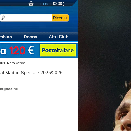
(
€0.00
)
0 ITEMS
mbino
Donna
Altri Club
aglia Calcio Polo
2026 Nero Verde
eal Madrid Speciale 2025/2026
magazzino