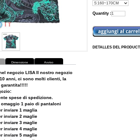
Quantity :
DETALLES DEL PRODUCT
Dimensione
Avviso
nel negozio LISA Il nostro negozio
10 anni, ci sono molti clienti, la
garantita!!!!!
ozio:
ente spese di spedizione.
 omaggio 1 paio di pantaloni
r inviare 1 maglia
r inviare 2 maglie
r inviare 3 maglie
r inviare 4 maglie
r inviare 5 maglie