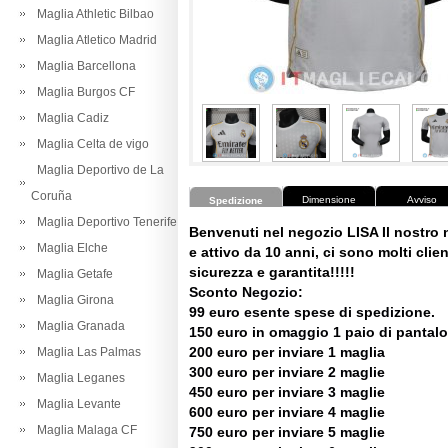
Maglia Athletic Bilbao
Maglia Atletico Madrid
Maglia Barcellona
Maglia Burgos CF
Maglia Cadiz
Maglia Celta de vigo
Maglia Deportivo de La
Coruña
Dimensione
Avviso
Spedizione
Maglia Deportivo Tenerife
Benvenuti nel negozio LISA Il nostro
Maglia Elche
e attivo da 10 anni, ci sono molti client
sicurezza e garantita!!!!!
Maglia Getafe
Sconto Negozio:
Maglia Girona
99 euro esente spese di spedizione.
Maglia Granada
150 euro in omaggio 1 paio di pantalo
200 euro per inviare 1 maglia
Maglia Las Palmas
300 euro per inviare 2 maglie
Maglia Leganes
450 euro per inviare 3 maglie
Maglia Levante
600 euro per inviare 4 maglie
Maglia Malaga CF
750 euro per inviare 5 maglie