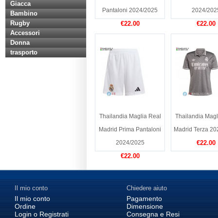
Giacca
Pantaloni 2024/2025
2024/202
Bambino
Rugby
€22.00
€22.00
Accessori
Donna
trasporto
Thailandia Maglia Real
Thailandia Magl
Madrid Prima Pantaloni
Madrid Terza 20
2024/2025
€22.00
€22.00
Il mio conto
Chiedere aiuto
Il mio conto
Pagamento
Ordine
Dimensione
Login o Registrati
Consegna e Resi