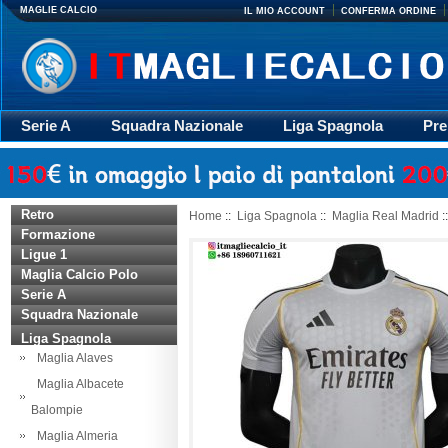
MAGLIE CALCIO
IL MIO ACCOUNT
CONFERMA ORDINE
Serie A
Squadra Nazionale
Liga Spagnola
Pre
Giacca
Rugby
trasporto
Accessori
Retr
Retro
Home
::
Liga Spagnola
::
Maglia Real Madrid
:
Formazione
Ligue 1
Maglia Calcio Polo
Serie A
Squadra Nazionale
Liga Spagnola
Maglia Alaves
Maglia Albacete
Balompie
Maglia Almeria