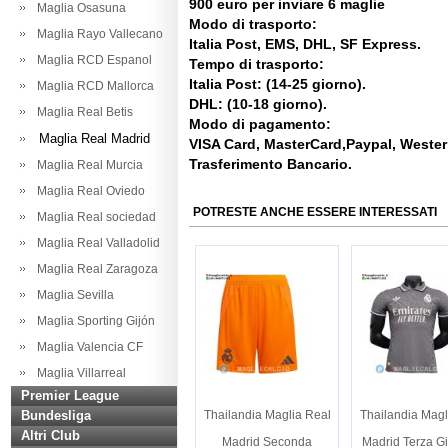
900 euro per inviare 6 maglie
Maglia Osasuna
Modo di trasporto:
Maglia Rayo Vallecano
Italia Post, EMS, DHL, SF Express.
Maglia RCD Espanol
Tempo di trasporto:
Italia Post: (14-25 giorno).
Maglia RCD Mallorca
DHL: (10-18 giorno).
Maglia Real Betis
Modo di pagamento:
Maglia Real Madrid
VISA Card, MasterCard,Paypal, Weste
Trasferimento Bancario.
Maglia Real Murcia
Maglia Real Oviedo
POTRESTE ANCHE ESSERE INTERESSATI
Maglia Real sociedad
Maglia Real Valladolid
Maglia Real Zaragoza
Maglia Sevilla
Maglia Sporting Gijón
Maglia Valencia CF
Maglia Villarreal
Premier League
Bundesliga
Thailandia Maglia Real
Thailandia Magl
Altri Club
Madrid Seconda
Madrid Terza Gi