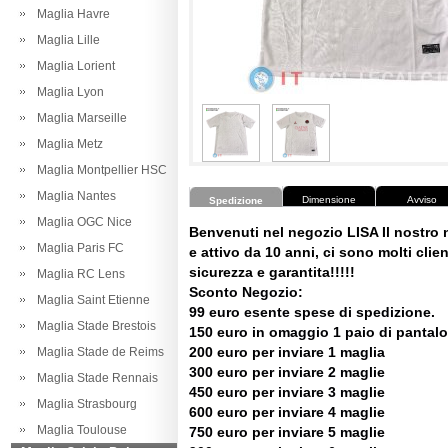
Maglia Havre
Maglia Lille
Maglia Lorient
Maglia Lyon
Maglia Marseille
Maglia Metz
Maglia Montpellier HSC
Maglia Nantes
Dimensione
Avviso
Spedizione
Maglia OGC Nice
Benvenuti nel negozio LISA Il nostro
Maglia Paris FC
e attivo da 10 anni, ci sono molti client
sicurezza e garantita!!!!!
Maglia RC Lens
Sconto Negozio:
Maglia Saint Etienne
99 euro esente spese di spedizione.
Maglia Stade Brestois
150 euro in omaggio 1 paio di pantalo
200 euro per inviare 1 maglia
Maglia Stade de Reims
300 euro per inviare 2 maglie
Maglia Stade Rennais
450 euro per inviare 3 maglie
Maglia Strasbourg
600 euro per inviare 4 maglie
Maglia Toulouse
750 euro per inviare 5 maglie