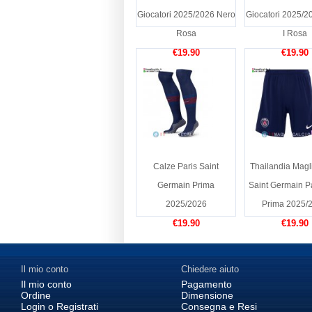
Giocatori 2025/2026 Nero
Giocatori 2025/2
Rosa
I Rosa
€19.90
€19.90
Calze Paris Saint
Thailandia Magl
Germain Prima
Saint Germain P
2025/2026
Prima 2025/
€19.90
€19.90
Il mio conto
Chiedere aiuto
Il mio conto
Pagamento
Ordine
Dimensione
Login o Registrati
Consegna e Resi