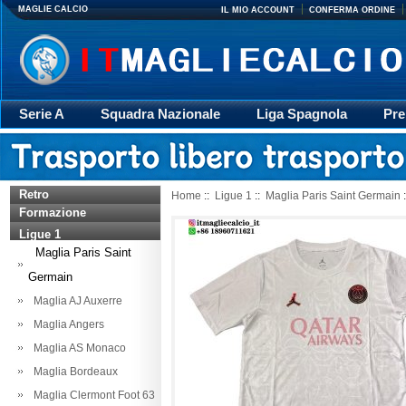
MAGLIE CALCIO
IL MIO ACCOUNT
CONFERMA ORDINE
Serie A
Squadra Nazionale
Liga Spagnola
Pre
Giacca
Rugby
trasporto
Accessori
Retr
Retro
Home
::
Ligue 1
::
Maglia Paris Saint Germain
:
Formazione
Ligue 1
Maglia Paris Saint
Germain
Maglia AJ Auxerre
Maglia Angers
Maglia AS Monaco
Maglia Bordeaux
Maglia Clermont Foot 63