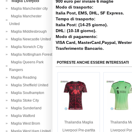
Maglia Liverpool
900 euro per inviare 6 maglie
Modo di trasporto:
Maglia Manchester city
Italia Post, EMS, DHL, SF Express.
Maglia Manchester
Tempo di trasporto:
United
Italia Post: (14-25 giorno).
DHL: (10-18 giorno).
Maglia Middlesbrough
Modo di pagamento:
Maglia Newcastle United
VISA Card, MasterCard,Paypal, Weste
Maglia Norwich City
Trasferimento Bancario.
Maglia Nottingham Forest
Maglia Queens Park
POTRESTE ANCHE ESSERE INTERESSATI
Rangers
Maglia Reading
Maglia Sheffield United
Maglia Southampton
Maglia Stoke City
Maglia Sunderland
Maglia Watford
Thailandia Maglia
Thailandia M
Maglia West Brom
Liverpool Pre-partita
Liverpool Por
Maglia West Ham United