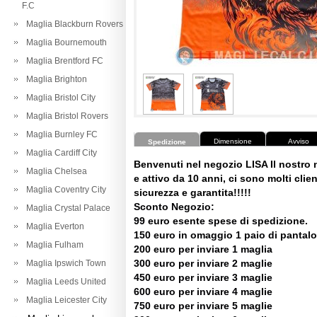
F.C
Maglia Blackburn Rovers
Maglia Bournemouth
Maglia Brentford FC
Maglia Brighton
Maglia Bristol City
Maglia Bristol Rovers
Maglia Burnley FC
Dimensione
Avviso
Spedizione
Maglia Cardiff City
Benvenuti nel negozio LISA Il nostro
Maglia Chelsea
e attivo da 10 anni, ci sono molti client
Maglia Coventry City
sicurezza e garantita!!!!!
Sconto Negozio:
Maglia Crystal Palace
99 euro esente spese di spedizione.
Maglia Everton
150 euro in omaggio 1 paio di pantalo
Maglia Fulham
200 euro per inviare 1 maglia
300 euro per inviare 2 maglie
Maglia Ipswich Town
450 euro per inviare 3 maglie
Maglia Leeds United
600 euro per inviare 4 maglie
Maglia Leicester City
750 euro per inviare 5 maglie