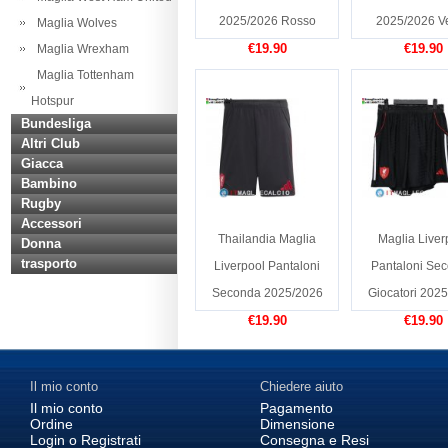
2025/2026 Rosso
2025/2026 V
Maglia Wolves
€19.90
€19.90
Maglia Wrexham
Maglia Tottenham
Hotspur
Bundesliga
Altri Club
Giacca
Bambino
Rugby
Accessori
Thailandia Maglia
Maglia Liver
Donna
trasporto
Liverpool Pantaloni
Pantaloni Se
Seconda 2025/2026
Giocatori 202
€19.90
€19.90
Il mio conto
Chiedere aiuto
Il mio conto
Pagamento
Ordine
Dimensione
Login o Registrati
Consegna e Resi