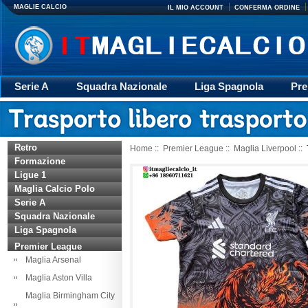
MAGLIE CALCIO
IL MIO ACCOUNT
CONFERMA ORDINE
Serie A
Squadra Nazionale
Liga Spagnola
Pre
Giacca
Rugby
trasporto
Accessori
Retr
Retro
Home
::
Premier League
::
Maglia Liverpool
::
Formazione
Ligue 1
Maglia Calcio Polo
Serie A
Squadra Nazionale
Liga Spagnola
Premier League
Maglia Arsenal
Maglia Aston Villa
Maglia Birmingham City