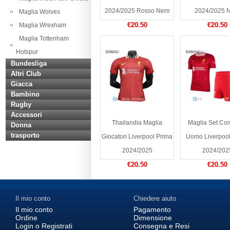
2024/2025 Rosso Nero
2024/2025 
Maglia Wolves
€20.50
€20.50
Maglia Wrexham
Maglia Tottenham
Hotspur
Bundesliga
Altri Club
Giacca
Bambino
Rugby
Accessori
Thailandia Maglia
Maglia Set Co
Donna
trasporto
Giocatori Liverpool Prima
Uomo Liverpool
2024/2025
2024/202
€20.50
€20.50
Il mio conto
Chiedere aiuto
Il mio conto
Pagamento
Ordine
Dimensione
Login o Registrati
Consegna e Resi