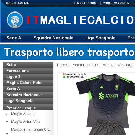
MAGLIE CALCIO
IL MIO ACCOUNT
CONFERMA ORDINE
Serie A
Squadra Nazionale
Liga Spagnola
Pre
Giacca
Rugby
trasporto
Accessori
Retr
Retro
Home
::
Premier League
::
Maglia Liverpool
::
Formazione
Ligue 1
Maglia Calcio Polo
Serie A
Squadra Nazionale
Liga Spagnola
Premier League
Maglia Arsenal
Maglia Aston Villa
Maglia Birmingham City