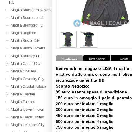
F.C
Maglia Blackburn Rovers
Maglia Bournemouth
Maglia Brentford FC
Maglia Brighton
Maglia Bristol City
Maglia Bristol Rovers
Maglia Burnley FC
Dimensione
Avviso
Spedizione
Maglia Cardiff City
Benvenuti nel negozio LISA Il nostro
Maglia Chelsea
e attivo da 10 anni, ci sono molti client
Maglia Coventry City
sicurezza e garantita!!!!!
Sconto Negozio:
Maglia Crystal Palace
99 euro esente spese di spedizione.
Maglia Everton
150 euro in omaggio 1 paio di pantalo
Maglia Fulham
200 euro per inviare 1 maglia
300 euro per inviare 2 maglie
Maglia Ipswich Town
450 euro per inviare 3 maglie
Maglia Leeds United
600 euro per inviare 4 maglie
Maglia Leicester City
750 euro per inviare 5 maglie