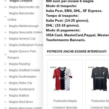
Maglia Liverpool
900 euro per inviare 6 maglie
Modo di trasporto:
Maglia Manchester city
Italia Post, EMS, DHL, SF Express.
Maglia Manchester
Tempo di trasporto:
United
Italia Post: (14-25 giorno).
DHL: (10-18 giorno).
Maglia Middlesbrough
Modo di pagamento:
Maglia Newcastle United
VISA Card, MasterCard,Paypal, Weste
Maglia Norwich City
Trasferimento Bancario.
Maglia Nottingham Forest
Maglia Queens Park
POTRESTE ANCHE ESSERE INTERESSATI
Rangers
Maglia Reading
Maglia Sheffield United
Maglia Southampton
Maglia Stoke City
Maglia Sunderland
Maglia Watford
Thailandia Maglia
Thailandia M
Maglia West Brom
Liverpool Speciale
Liverpool Spe
Maglia West Ham United