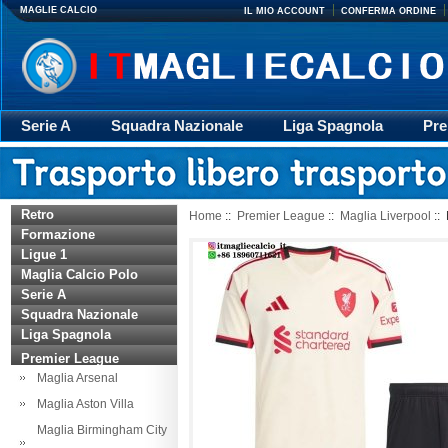
MAGLIE CALCIO
IL MIO ACCOUNT
CONFERMA ORDINE
Serie A
Squadra Nazionale
Liga Spagnola
Pre
Giacca
Rugby
trasporto
Accessori
Retr
Retro
Home
::
Premier League
::
Maglia Liverpool
::
Formazione
Ligue 1
Maglia Calcio Polo
Serie A
Squadra Nazionale
Liga Spagnola
Premier League
Maglia Arsenal
Maglia Aston Villa
Maglia Birmingham City