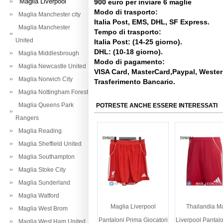
Maglia Liverpool
900 euro per inviare 6 maglie
Modo di trasporto:
Maglia Manchester city
Italia Post, EMS, DHL, SF Express.
Maglia Manchester
Tempo di trasporto:
United
Italia Post: (14-25 giorno).
DHL: (10-18 giorno).
Maglia Middlesbrough
Modo di pagamento:
Maglia Newcastle United
VISA Card, MasterCard,Paypal, Weste
Maglia Norwich City
Trasferimento Bancario.
Maglia Nottingham Forest
Maglia Queens Park
POTRESTE ANCHE ESSERE INTERESSATI
Rangers
Maglia Reading
Maglia Sheffield United
Maglia Southampton
Maglia Stoke City
Maglia Sunderland
Maglia Watford
Maglia Liverpool
Thailandia M
Maglia West Brom
Pantaloni Prima Giocatori
Liverpool Pantal
Maglia West Ham United