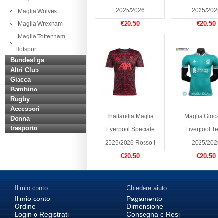
2025/2026
2025/202
Maglia Wolves
€20.50
€20.50
Maglia Wrexham
Maglia Tottenham
Hotspur
Bundesliga
Altri Club
Giacca
Bambino
Rugby
Accessori
Thailandia Maglia
Maglia Gioca
Donna
trasporto
Liverpool Speciale
Liverpool T
2025/2026 Rosso I
2025/202
€20.50
€20.50
Il mio conto
Chiedere aiuto
Il mio conto
Pagamento
Ordine
Dimensione
Login o Registrati
Consegna e Resi