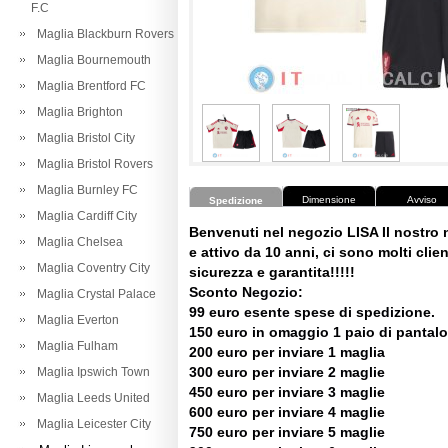
F.C
Maglia Blackburn Rovers
Maglia Bournemouth
Maglia Brentford FC
Maglia Brighton
Maglia Bristol City
Maglia Bristol Rovers
Maglia Burnley FC
Dimensione
Avviso
Spedizione
Maglia Cardiff City
Benvenuti nel negozio LISA Il nostro
Maglia Chelsea
e attivo da 10 anni, ci sono molti client
Maglia Coventry City
sicurezza e garantita!!!!!
Sconto Negozio:
Maglia Crystal Palace
99 euro esente spese di spedizione.
Maglia Everton
150 euro in omaggio 1 paio di pantalo
Maglia Fulham
200 euro per inviare 1 maglia
300 euro per inviare 2 maglie
Maglia Ipswich Town
450 euro per inviare 3 maglie
Maglia Leeds United
600 euro per inviare 4 maglie
Maglia Leicester City
750 euro per inviare 5 maglie