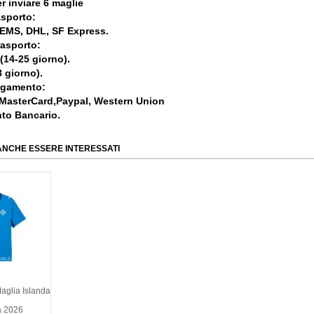
r inviare 6 maglie
asporto:
, EMS, DHL, SF Express.
rasporto:
 (14-25 giorno).
 giorno).
agamento:
 MasterCard,Paypal, Western Union
nto Bancario.
ANCHE ESSERE INTERESSATI
aglia Islanda
a 2026