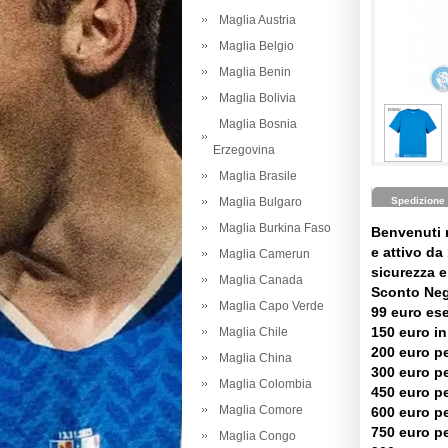
Maglia Austria
Maglia Belgio
Maglia Benin
Maglia Bolivia
Maglia Bosnia
Erzegovina
Maglia Brasile
Maglia Bulgaro
Spedizione
Maglia Burkina Faso
Benvenuti 
e attivo da 
Maglia Camerun
sicurezza e 
Maglia Canada
Sconto Neg
Maglia Capo Verde
99 euro es
150 euro in
Maglia Chile
200 euro pe
Maglia China
300 euro pe
Maglia Colombia
450 euro pe
Maglia Comore
600 euro pe
750 euro pe
Maglia Congo