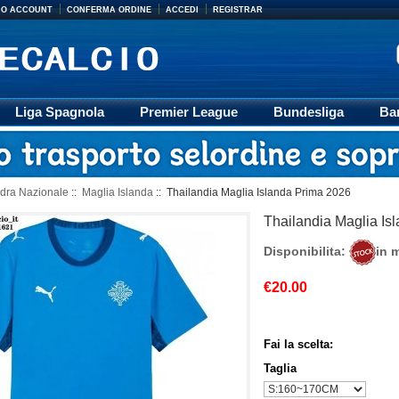
MIO ACCOUNT
CONFERMA ORDINE
ACCEDI
REGISTRAR
Liga Spagnola
Premier League
Bundesliga
Ba
Accessori
Retro
Formazione
Ligue 1
M
dra Nazionale
::
Maglia Islanda
:: Thailandia Maglia Islanda Prima 2026
Thailandia Maglia Is
Disponibilita:
in 
€20.00
Fai la scelta:
Taglia