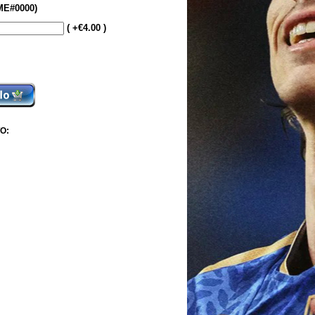
E#0000)
( +€4.00 )
O: