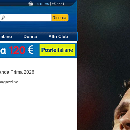
(
€0.00
)
0 ITEMS
mbino
Donna
Altri Club
aglia Calcio Polo
landa Prima 2026
magazzino