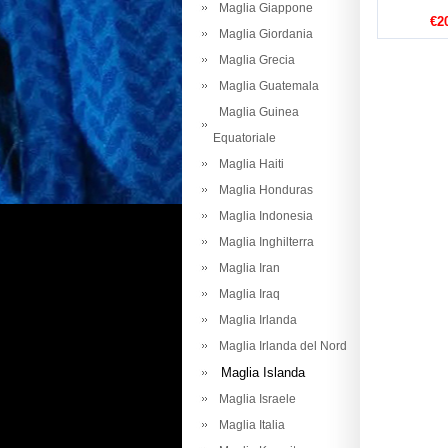
Maglia Giappone
€2
Maglia Giordania
Maglia Grecia
Maglia Guatemala
Maglia Guinea
Equatoriale
Maglia Haiti
Maglia Honduras
Maglia Indonesia
Maglia Inghilterra
Maglia Iran
Maglia Iraq
Maglia Irlanda
Maglia Irlanda del Nord
Maglia Islanda
Maglia Israele
Maglia Italia