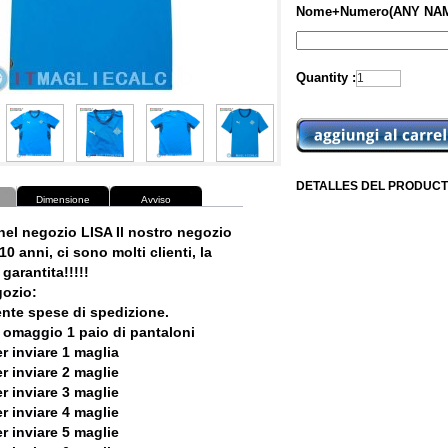
Nome+Numero(ANY NAM
Quantity :
DETALLES DEL PRODUCT
Dimensione
Avviso
nel negozio LISA Il nostro negozio
10 anni, ci sono molti clienti, la
garantita!!!!!
ozio:
ente spese di spedizione.
 omaggio 1 paio di pantaloni
r inviare 1 maglia
r inviare 2 maglie
r inviare 3 maglie
r inviare 4 maglie
r inviare 5 maglie