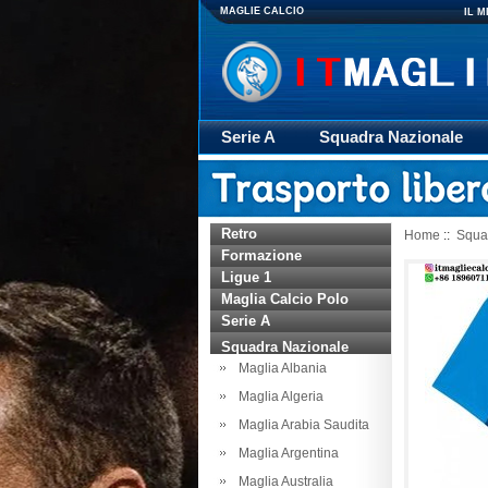
MAGLIE CALCIO
IL 
Serie A
Squadra Nazionale
Giacca
Rugby
trasporto
Retro
Home
::
Squa
Formazione
Ligue 1
Maglia Calcio Polo
Serie A
Squadra Nazionale
Maglia Albania
Maglia Algeria
Maglia Arabia Saudita
Maglia Argentina
Maglia Australia