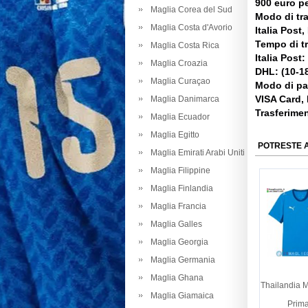
900 euro pe
Maglia Corea del Sud
Modo di tr
Maglia Costa d'Avorio
Italia Post
Tempo di t
Maglia Costa Rica
Italia Post:
Maglia Croazia
DHL: (10-18
Maglia Curaçao
Modo di p
VISA Card,
Maglia Danimarca
Trasferime
Maglia Ecuador
Maglia Egitto
POTRESTE 
Maglia Emirati Arabi Uniti
Maglia Filippine
Maglia Finlandia
Maglia Francia
Maglia Galles
Maglia Georgia
Maglia Germania
Maglia Ghana
Thailandia M
Maglia Giamaica
Prim