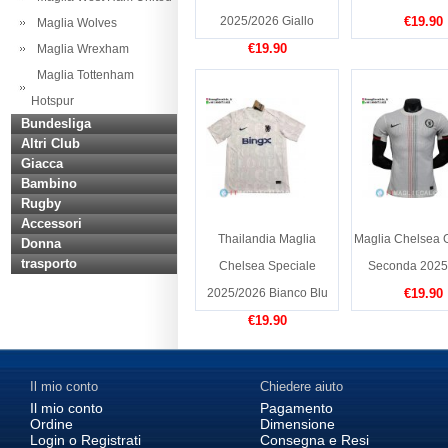
2025/2026 Giallo
€19.90
Maglia Wolves
€19.90
Maglia Wrexham
Maglia Tottenham
Hotspur
Bundesliga
Altri Club
Giacca
Bambino
Rugby
Accessori
Thailandia Maglia
Maglia Chelsea G
Donna
trasporto
Chelsea Speciale
Seconda 2025
2025/2026 Bianco Blu
€19.90
€19.90
Il mio conto
Chiedere aiuto
Il mio conto
Pagamento
Ordine
Dimensione
Login o Registrati
Consegna e Resi