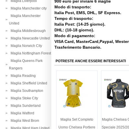
Maglia Liverpool
900 euro per inviare 6 maglie
Modo di trasporto:
Maglia Manchester city
Italia Post, EMS, DHL, SF Express.
Maglia Manchester
Tempo di trasporto:
United
Italia Post: (14-25 giorno).
DHL: (10-18 giorno).
Maglia Middlesbrough
Modo di pagamento:
Maglia Newcastle United
VISA Card, MasterCard,Paypal, Weste
Maglia Norwich City
Trasferimento Bancario.
Maglia Nottingham Forest
Maglia Queens Park
POTRESTE ANCHE ESSERE INTERESSATI
Rangers
Maglia Reading
Maglia Sheffield United
Maglia Southampton
Maglia Stoke City
Maglia Sunderland
Maglia Watford
Maglia Set Completo
Maglia Chelsea G
Maglia West Brom
Uomo Chelsea Portiere
Speciale 2025/2
Maglia West Ham United