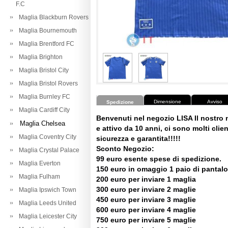
F.C
Maglia Blackburn Rovers
Maglia Bournemouth
Maglia Brentford FC
Maglia Brighton
Maglia Bristol City
Maglia Bristol Rovers
Maglia Burnley FC
Dimensione
Avviso
Spedizione
Maglia Cardiff City
Benvenuti nel negozio LISA Il nostro
Maglia Chelsea
e attivo da 10 anni, ci sono molti client
Maglia Coventry City
sicurezza e garantita!!!!!
Sconto Negozio:
Maglia Crystal Palace
99 euro esente spese di spedizione.
Maglia Everton
150 euro in omaggio 1 paio di pantalo
Maglia Fulham
200 euro per inviare 1 maglia
300 euro per inviare 2 maglie
Maglia Ipswich Town
450 euro per inviare 3 maglie
Maglia Leeds United
600 euro per inviare 4 maglie
Maglia Leicester City
750 euro per inviare 5 maglie