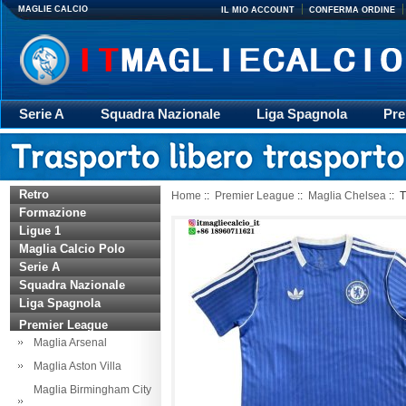
MAGLIE CALCIO
IL MIO ACCOUNT
CONFERMA ORDINE
Serie A
Squadra Nazionale
Liga Spagnola
Pre
Giacca
Rugby
trasporto
Accessori
Retr
Retro
Home
::
Premier League
::
Maglia Chelsea
:: 
Formazione
Ligue 1
Maglia Calcio Polo
Serie A
Squadra Nazionale
Liga Spagnola
Premier League
Maglia Arsenal
Maglia Aston Villa
Maglia Birmingham City