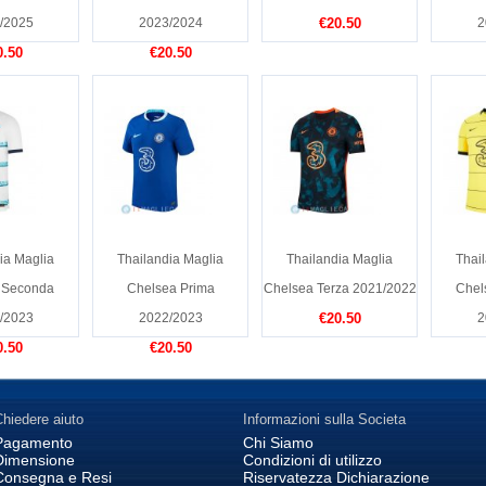
/2025
2023/2024
€20.50
2
0.50
€20.50
ia Maglia
Thailandia Maglia
Thailandia Maglia
Thai
 Seconda
Chelsea Prima
Chelsea Terza 2021/2022
Chel
/2023
2022/2023
€20.50
2
0.50
€20.50
hiedere aiuto
Informazioni sulla Societa
Pagamento
Chi Siamo
Dimensione
Condizioni di utilizzo
Consegna e Resi
Riservatezza Dichiarazione