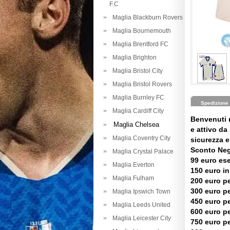
F.C
Maglia Blackburn Rovers
Maglia Bournemouth
Maglia Brentford FC
Maglia Brighton
Maglia Bristol City
Maglia Bristol Rovers
Maglia Burnley FC
Spedizione
Maglia Cardiff City
Benvenuti 
Maglia Chelsea
e attivo da 
Maglia Coventry City
sicurezza e 
Sconto Neg
Maglia Crystal Palace
99 euro es
Maglia Everton
150 euro in
Maglia Fulham
200 euro pe
300 euro pe
Maglia Ipswich Town
450 euro pe
Maglia Leeds United
600 euro pe
Maglia Leicester City
750 euro pe