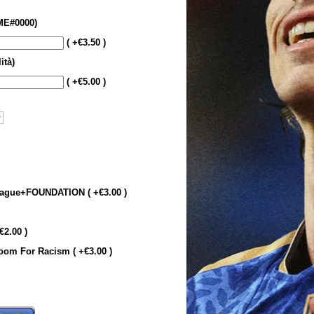
E#0000)
( +€3.50 )
ità)
( +€5.00 )
eague+FOUNDATION ( +€3.00 )
2.00 )
om For Racism ( +€3.00 )