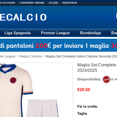
MIO ACCOUNT
CONFERMA ORDINE
ACCEDI
REGISTRAR
Liga Spagnola
Premier League
Bundesliga
Ba
Accessori
Retro
Formazione
Ligue 1
M
ier League
::
Maglia Chelsea
:: Maglia Set Completo Uomo Chelsea Seconda 20
Maglia Set Complet
2024/2025
Disponibilita:
in 
€20.50
Fai la scelta:
Taglia