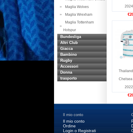
2024
Maglia Wolves
€2
Maglia Wrexham
Maglia Tottenham
Hotspur
Bundesliga
Altri Club
Giacca
Bambino
Rugby
Accessori
Thailand
Donna
trasporto
Chelsea
2022
€2
Il mio conto
C
Il mio conto
Ordine
Login o Registrati