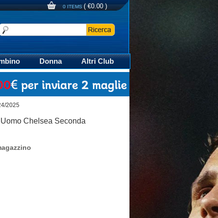
(
€0.00
)
0 ITEMS
mbino
Donna
Altri Club
aglia Calcio Polo
24/2025
o Uomo Chelsea Seconda
magazzino