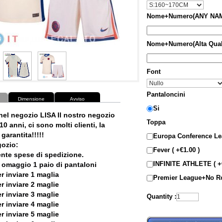
Nome+Numero(ANY NAM
Nome+Numero(Alta Qual
Font
Pantaloncini
Dimensione
Avviso
Si
nel negozio LISA Il nostro negozio
Toppa
10 anni, ci sono molti clienti, la
garantita!!!!!
Europa Conference L
ozio:
Fever ( +€1.00 )
ente spese di spedizione.
INFINITE ATHLETE ( +€
 omaggio 1 paio di pantaloni
r inviare 1 maglia
Premier League+No Ro
r inviare 2 maglie
r inviare 3 maglie
Quantity :
r inviare 4 maglie
r inviare 5 maglie