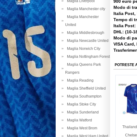
Maglia Liverpool
900 euro pe
Modo di tr
Maglia Manchester city
Italia Post
Maglia Manchester
Tempo di t
United
Italia Post:
DHL: (10-18
Maglia Middlesbrough
Modo di p
Maglia Newcastle United
VISA Card,
Maglia Norwich City
Trasferime
Maglia Nottingham Forest
Maglia Queens Park
POTRESTE 
Rangers
Maglia Reading
Maglia Sheffield United
Maglia Southampton
Maglia Stoke City
Maglia Sunderland
Maglia Watford
Thailand
Maglia West Brom
Chelse
Maglia West Ham United