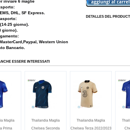
r inviare 6 maglie
asporto:
, EMS, DHL, SF Express.
DETALLES DEL PRODUCT
rasporto:
 (14-25 giorno).
 giorno).
agamento:
 MasterCard,Paypal, Western Union
nto Bancario.
ANCHE ESSERE INTERESSATI
ia Maglia
Thailandia Maglia
Thailandia Maglia
Thai
a Prima
Chelsea Seconda
Chelsea Terza 2022/2023
Che