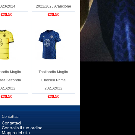
023/2024
2022/2023 Arancione
€20.50
€20.50
landia Maglia
Thailandia Maglia
sea Seconda
Chelsea Prima
021/2022
2021/2022
€20.50
€20.50
Contattaci
Contattaci
Controlla il tuo ordine
Mappa del sito