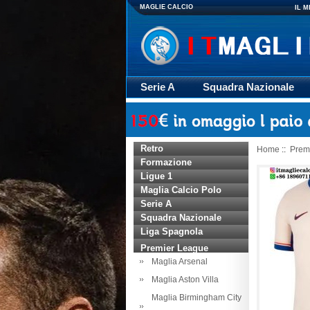
MAGLIE CALCIO
IL 
Serie A
Squadra Nazionale
Giacca
Rugby
trasporto
Retro
Home
::
Prem
Formazione
Ligue 1
Maglia Calcio Polo
Serie A
Squadra Nazionale
Liga Spagnola
Premier League
Maglia Arsenal
Maglia Aston Villa
Maglia Birmingham City