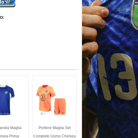
O:
landia Maglia
Portiere Maglia Set
lsea Prima
Completo Uomo Chelsea