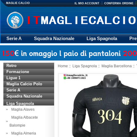
MAGLIE CALCIO
IL MIO ACCOUNT
CONFERMA ORDINE
Serie A
Squadra Nazionale
Liga Spagnola
Pre
Giacca
Rugby
trasporto
Accessori
Retr
Retro
Home
::
Liga Spagnola
::
Maglia Barcellona
:: 
Formazione
Ligue 1
Maglia Calcio Polo
Serie A
Squadra Nazionale
Liga Spagnola
Maglia Alaves
Maglia Albacete
Balompie
Maglia Almeria