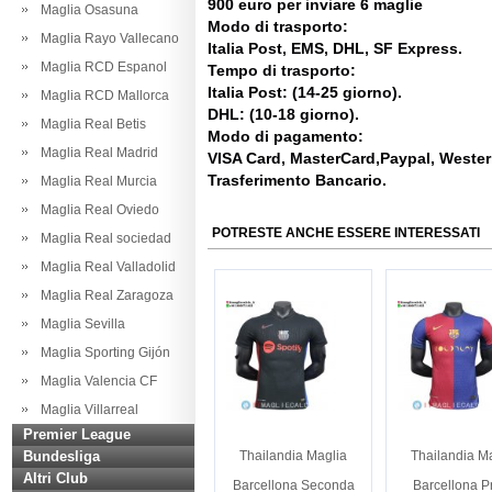
900 euro per inviare 6 maglie
Maglia Osasuna
Modo di trasporto:
Maglia Rayo Vallecano
Italia Post, EMS, DHL, SF Express.
Maglia RCD Espanol
Tempo di trasporto:
Italia Post: (14-25 giorno).
Maglia RCD Mallorca
DHL: (10-18 giorno).
Maglia Real Betis
Modo di pagamento:
Maglia Real Madrid
VISA Card, MasterCard,Paypal, Weste
Trasferimento Bancario.
Maglia Real Murcia
Maglia Real Oviedo
POTRESTE ANCHE ESSERE INTERESSATI
Maglia Real sociedad
Maglia Real Valladolid
Maglia Real Zaragoza
Maglia Sevilla
Maglia Sporting Gijón
Maglia Valencia CF
Maglia Villarreal
Premier League
Bundesliga
Thailandia Maglia
Thailandia M
Altri Club
Barcellona Seconda
Barcellona P