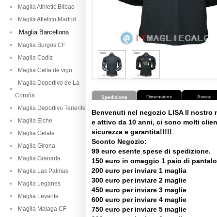
Maglia Athletic Bilbao
Maglia Atletico Madrid
Maglia Barcellona
Maglia Burgos CF
Maglia Cadiz
Maglia Celta de vigo
Maglia Deportivo de La
Coruña
Dimensione
Avviso
Spedizione
Maglia Deportivo Tenerife
Benvenuti nel negozio LISA Il nostro
Maglia Elche
e attivo da 10 anni, ci sono molti client
sicurezza e garantita!!!!!
Maglia Getafe
Sconto Negozio:
Maglia Girona
99 euro esente spese di spedizione.
Maglia Granada
150 euro in omaggio 1 paio di pantalo
200 euro per inviare 1 maglia
Maglia Las Palmas
300 euro per inviare 2 maglie
Maglia Leganes
450 euro per inviare 3 maglie
Maglia Levante
600 euro per inviare 4 maglie
Maglia Malaga CF
750 euro per inviare 5 maglie