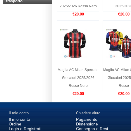
trasporto
2025/2026 Rosso Nero
2025/202
€20.00
€20.00
Maglia AC Milan Speciale
Maglia AC Milan 
Giocatori 2025/2026
Giocatori 202
Rosso Nero
Rosso
€20.00
€20.00
Il mio conto
Chiedere aiuto
Il mio conto
Pagamento
Ordine
Dimensione
Login o Registrati
Consegna e Resi