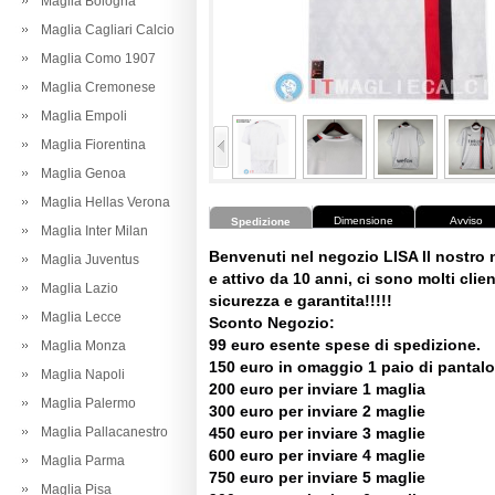
Maglia Bologna
Maglia Cagliari Calcio
Maglia Como 1907
Maglia Cremonese
Maglia Empoli
Maglia Fiorentina
Maglia Genoa
Maglia Hellas Verona
Dimensione
Avviso
Spedizione
Maglia Inter Milan
Benvenuti nel negozio LISA Il nostro
Maglia Juventus
e attivo da 10 anni, ci sono molti client
Maglia Lazio
sicurezza e garantita!!!!!
Maglia Lecce
Sconto Negozio:
99 euro esente spese di spedizione.
Maglia Monza
150 euro in omaggio 1 paio di pantalo
Maglia Napoli
200 euro per inviare 1 maglia
Maglia Palermo
300 euro per inviare 2 maglie
Maglia Pallacanestro
450 euro per inviare 3 maglie
600 euro per inviare 4 maglie
Maglia Parma
750 euro per inviare 5 maglie
Maglia Pisa