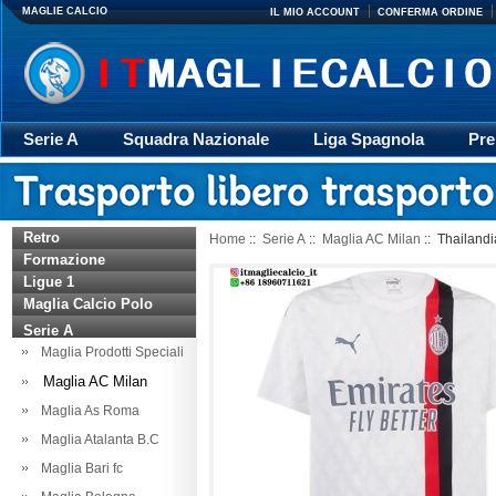
MAGLIE CALCIO
IL MIO ACCOUNT
CONFERMA ORDINE
Serie A
Squadra Nazionale
Liga Spagnola
Pre
Giacca
Rugby
trasporto
Accessori
Retr
Retro
Home
::
Serie A
::
Maglia AC Milan
:: Thailand
Formazione
Ligue 1
Maglia Calcio Polo
Serie A
Maglia Prodotti Speciali
Maglia AC Milan
Maglia As Roma
Maglia Atalanta B.C
Maglia Bari fc