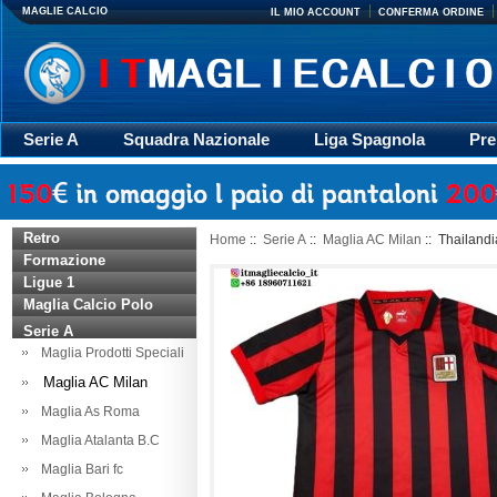
MAGLIE CALCIO
IL MIO ACCOUNT
CONFERMA ORDINE
Serie A
Squadra Nazionale
Liga Spagnola
Pre
Giacca
Rugby
trasporto
Accessori
Retr
Retro
Home
::
Serie A
::
Maglia AC Milan
:: Thailand
Formazione
Ligue 1
Maglia Calcio Polo
Serie A
Maglia Prodotti Speciali
Maglia AC Milan
Maglia As Roma
Maglia Atalanta B.C
Maglia Bari fc