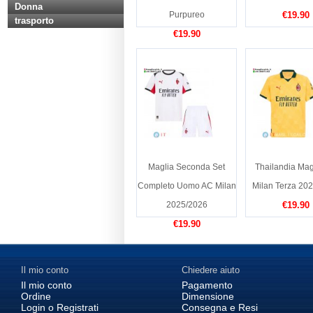
Donna
Purpureo
€19.90
trasporto
€19.90
Maglia Seconda Set
Thailandia Mag
Completo Uomo AC Milan
Milan Terza 20
2025/2026
€19.90
€19.90
Il mio conto
Chiedere aiuto
Il mio conto
Pagamento
Ordine
Dimensione
Login o Registrati
Consegna e Resi