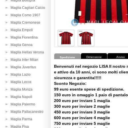
Maglia Bologna
Maglia Cagliari Calcio
Maglia Como 1907
Maglia Cremonese
Maglia Empoli
Maglia Fiorentina
Maglia Genoa
Maglia Hellas Verona
Dimensione
Avviso
Spedizione
Maglia Inter Milan
Benvenuti nel negozio LISA Il nostro
Maglia Juventus
e attivo da 10 anni, ci sono molti client
Maglia Lazio
sicurezza e garantita!!!!!
Maglia Lecce
Sconto Negozio:
99 euro esente spese di spedizione.
Maglia Monza
150 euro in omaggio 1 paio di pantalo
Maglia Napoli
200 euro per inviare 1 maglia
Maglia Palermo
300 euro per inviare 2 maglie
Maglia Pallacanestro
450 euro per inviare 3 maglie
600 euro per inviare 4 maglie
Maglia Parma
750 euro per inviare 5 maglie
Maglia Pisa