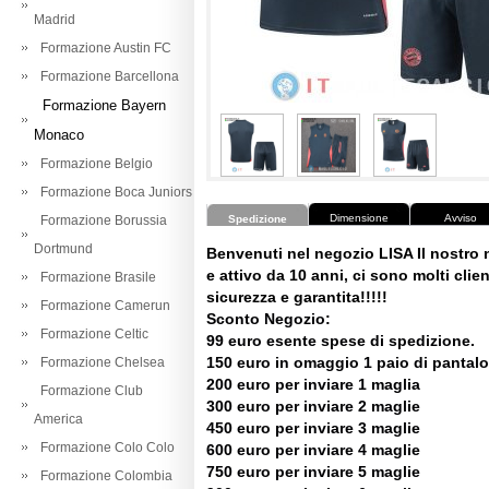
Madrid
Formazione Austin FC
Formazione Barcellona
Formazione Bayern
Monaco
Formazione Belgio
Formazione Boca Juniors
Dimensione
Avviso
Formazione Borussia
Spedizione
Dortmund
Benvenuti nel negozio LISA Il nostro
e attivo da 10 anni, ci sono molti client
Formazione Brasile
sicurezza e garantita!!!!!
Formazione Camerun
Sconto Negozio:
Formazione Celtic
99 euro esente spese di spedizione.
150 euro in omaggio 1 paio di pantalo
Formazione Chelsea
200 euro per inviare 1 maglia
Formazione Club
300 euro per inviare 2 maglie
America
450 euro per inviare 3 maglie
Formazione Colo Colo
600 euro per inviare 4 maglie
750 euro per inviare 5 maglie
Formazione Colombia