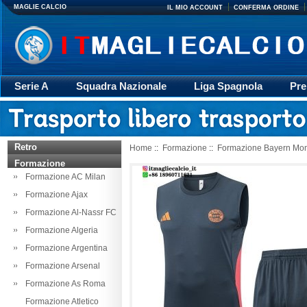
MAGLIE CALCIO
IL MIO ACCOUNT
CONFERMA ORDINE
Serie A
Squadra Nazionale
Liga Spagnola
Pre
Giacca
Rugby
trasporto
Accessori
Retr
Retro
Home
::
Formazione
::
Formazione Bayern Mo
Formazione
Formazione AC Milan
Formazione Ajax
Formazione Al-Nassr FC
Formazione Algeria
Formazione Argentina
Formazione Arsenal
Formazione As Roma
Formazione Atletico