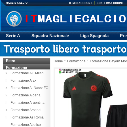
MAGLIE CALCIO
IL MIO ACCOUNT
CONFERMA ORDINE
Serie A
Squadra Nazionale
Liga Spagnola
Pre
Giacca
Rugby
trasporto
Accessori
Retr
Retro
Home
::
Formazione
::
Formazione Bayern Mo
Formazione
Formazione AC Milan
Formazione Ajax
Formazione Al-Nassr FC
Formazione Algeria
Formazione Argentina
Formazione Arsenal
Formazione As Roma
Formazione Atletico