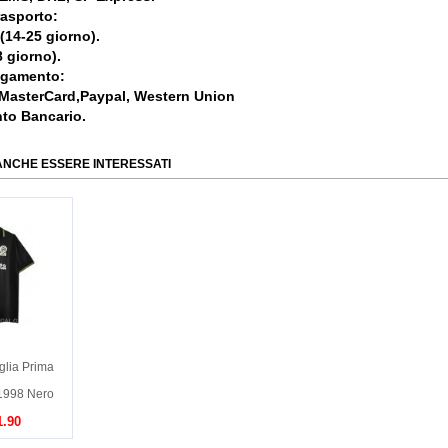
rasporto:
 (14-25 giorno).
 giorno).
agamento:
 MasterCard,Paypal, Western Union
nto Bancario.
ANCHE ESSERE INTERESSATI
glia Prima
1998 Nero
1.90