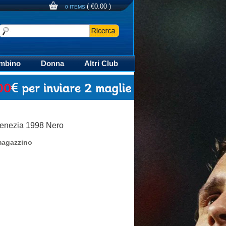
(
€0.00
)
0 ITEMS
mbino
Donna
Altri Club
aglia Calcio Polo
Venezia 1998 Nero
magazzino