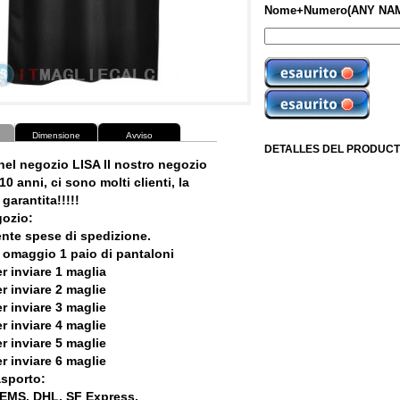
Nome+Numero(ANY NAM
Dimensione
Avviso
DETALLES DEL PRODUCT
nel negozio LISA Il nostro negozio
10 anni, ci sono molti clienti, la
garantita!!!!!
ozio:
ente spese di spedizione.
 omaggio 1 paio di pantaloni
r inviare 1 maglia
r inviare 2 maglie
r inviare 3 maglie
r inviare 4 maglie
r inviare 5 maglie
r inviare 6 maglie
asporto:
, EMS, DHL, SF Express.