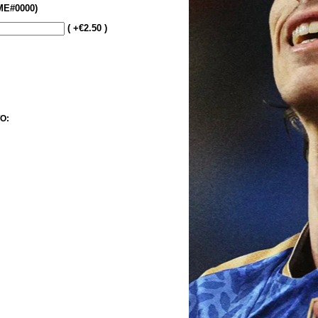
E#0000)
( +€2.50 )
O: