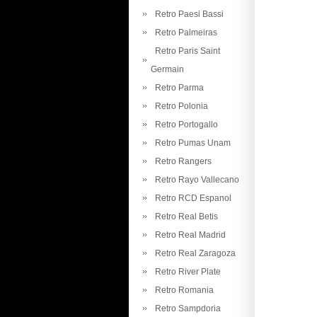
Retro Paesi Bassi
Retro Palmeiras
Retro Paris Saint
Germain
Retro Parma
Retro Polonia
Retro Portogallo
Retro Pumas Unam
Retro Rangers
Retro Rayo Vallecano
Retro RCD Espanol
Retro Real Betis
Retro Real Madrid
Retro Real Zaragoza
Retro River Plate
Retro Romania
Retro Sampdoria