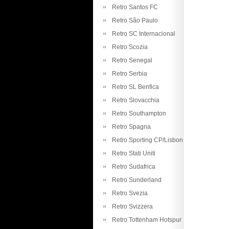
Retro Santos FC
Retro São Paulo
Retro SC Internacional
Retro Scozia
Retro Senegal
Retro Serbia
Retro SL Benfica
Retro Slovacchia
Retro Southampton
Retro Spagna
Retro Sporting CP/Lisbon
Retro Stati Uniti
Retro Sudafrica
Retro Sunderland
Retro Svezia
Retro Svizzera
Retro Tottenham Hotspur