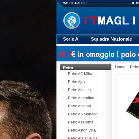
MAGLIE CALCIO
IL 
Serie A
Squadra Nazionale
Giacca
Rugby
trasporto
Home
::
Retr
Retro
Retro AC Milan
Retro Ajax
Retro Almeria
Retro Argentina
Retro Arsenal
Retro AS Monaco
Retro As Roma
Retro Aston Villa
Retro Atalanta B.C