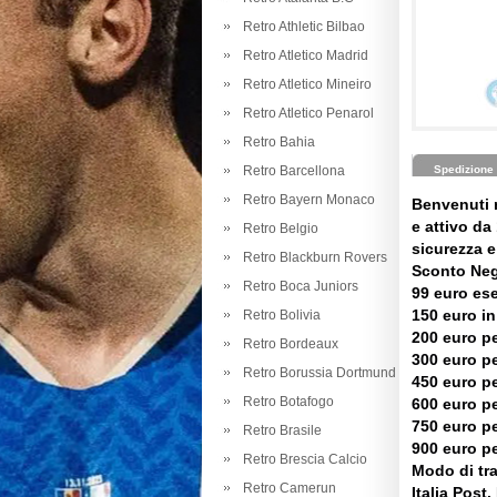
Retro Athletic Bilbao
Retro Atletico Madrid
Retro Atletico Mineiro
Retro Atletico Penarol
Retro Bahia
Retro Barcellona
Spedizione
Retro Bayern Monaco
Benvenuti 
e attivo da 
Retro Belgio
sicurezza e 
Retro Blackburn Rovers
Sconto Neg
Retro Boca Juniors
99 euro es
150 euro in
Retro Bolivia
200 euro pe
Retro Bordeaux
300 euro pe
Retro Borussia Dortmund
450 euro pe
Retro Botafogo
600 euro pe
750 euro pe
Retro Brasile
900 euro pe
Retro Brescia Calcio
Modo di tr
Retro Camerun
Italia Post