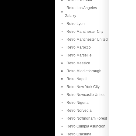
Retro Liverpool
Retro Los Angeles
Galaxy
Retro Lyon
Retro Manchester City
Retro Manchester United
Retro Marocco
Retro Marseille
Retro Messico
Retro Middlesbrough
Retro Napoli
Retro New York City
Retro Newcastle United
Retro Nigeria
Retro Norvegia
Retro Nottingham Forest
Retro Olimpia Asuncion
Retro Osasuna