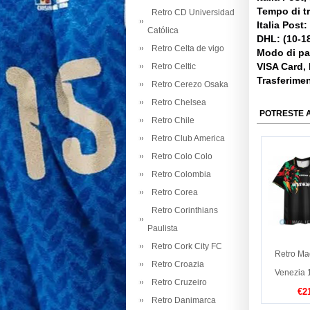
Tempo di t
Retro CD Universidad
Italia Post:
Católica
DHL: (10-18
Retro Celta de vigo
Modo di p
VISA Card,
Retro Celtic
Trasferime
Retro Cerezo Osaka
Retro Chelsea
POTRESTE 
Retro Chile
Retro Club America
Retro Colo Colo
Retro Colombia
Retro Corea
Retro Corinthians
Paulista
Retro Cork City FC
Retro Ma
Retro Croazia
Venezia 
Retro Cruzeiro
€2
Retro Danimarca