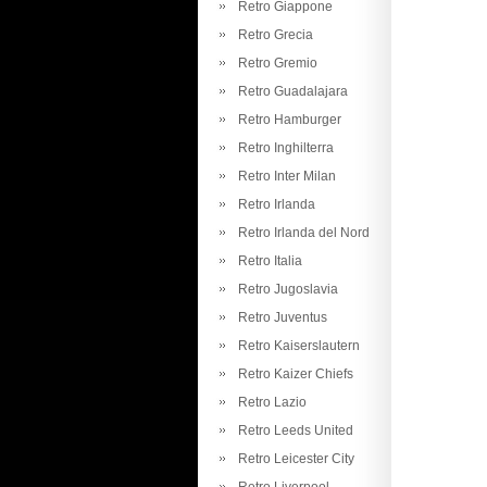
Retro Giappone
Retro Grecia
Retro Gremio
Retro Guadalajara
Retro Hamburger
Retro Inghilterra
Retro Inter Milan
Retro Irlanda
Retro Irlanda del Nord
Retro Italia
Retro Jugoslavia
Retro Juventus
Retro Kaiserslautern
Retro Kaizer Chiefs
Retro Lazio
Retro Leeds United
Retro Leicester City