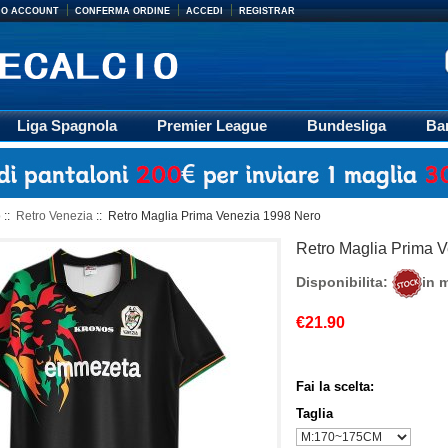
MIO ACCOUNT
CONFERMA ORDINE
ACCEDI
REGISTRAR
Liga Spagnola
Premier League
Bundesliga
Ba
Accessori
Retro
Formazione
Ligue 1
M
o
::
Retro Venezia
:: Retro Maglia Prima Venezia 1998 Nero
Retro Maglia Prima 
Disponibilita:
in 
€21.90
Fai la scelta:
Taglia