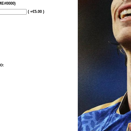
E#0000)
( +€5.00 )
O: