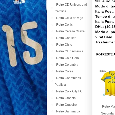
900 euro pe
Retro CD Universidad
Modo di tr
Italia Post
Católica
Tempo di t
Retro Celta de vigo
Italia Post:
Retro Celtic
DHL: (10-18
Retro Cerezo Osaka
Modo di p
VISA Card,
Retro Chelsea
Trasferime
Retro Chile
Retro Club America
POTRESTE 
Retro Colo Colo
Retro Colombia
Retro Corea
Retro Corinthians
Paulista
Retro Cork City FC
Retro Croazia
Retro Cruzeiro
Retro Ma
Retro Danimarca
Seconda 