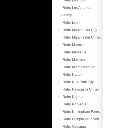
Retro Liverpool
Retro Los Angeles
Galaxy
Retro Lyon
Retro Manchester City
Retro Manchester United
Retro Marocco
Retro Marseille
Retro Messico
Retro Middlesbrough
Retro Napoli
Retro New York City
Retro Newcastle United
Retro Nigeria
Retro Norvegia
Retro Nottingham Forest
Retro Olimpia Asuncion
Retro Osasuna