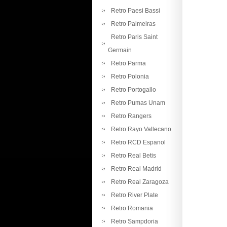
Retro Paesi Bassi
Retro Palmeiras
Retro Paris Saint
Germain
Retro Parma
Retro Polonia
Retro Portogallo
Retro Pumas Unam
Retro Rangers
Retro Rayo Vallecano
Retro RCD Espanol
Retro Real Betis
Retro Real Madrid
Retro Real Zaragoza
Retro River Plate
Retro Romania
Retro Sampdoria