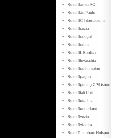
Retro Santos FC
Retro São Paulo
Retro SC Internacional
Retro Scozia
Retro Senegal
Retro Serbia
Retro SL Benfica
Retro Slovacchia
Retro Southampton
Retro Spagna
Retro Sporting CP/Lisbon
Retro Stati Uniti
Retro Sudafrica
Retro Sunderland
Retro Svezia
Retro Svizzera
Retro Tottenham Hotspur