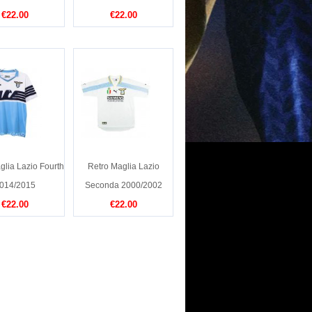
€22.00
€22.00
glia Lazio Fourth
Retro Maglia Lazio
014/2015
Seconda 2000/2002
€22.00
€22.00