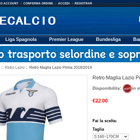
MIO ACCOUNT
CONFERMA ORDINE
ACCEDI
REGISTRAR
Liga Spagnola
Premier League
Bundesliga
Ba
Accessori
Retro
Formazione
Ligue 1
M
o
::
Retro Lazio
:: Retro Maglia Lazio Prima 2018/2019
Retro Maglia Lazio 
Disponibilita:
in 
€22.00
Fai la scelta:
Taglia