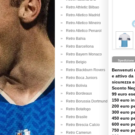
Retro Athletic Bilbao
Retro Atletico Madrid
Retro Atletico Mineiro
Retro Atletico Penarol
Retro Bahia
Retro Barcellona
Retro Bayern Monaco
Spedizione
Retro Belgio
Benvenuti 
Retro Blackburn Rovers
e attivo da 
Retro Boca Juniors
sicurezza e 
Retro Bolivia
Sconto Neg
Retro Bordeaux
99 euro es
150 euro in
Retro Borussia Dortmund
200 euro pe
Retro Botafogo
300 euro pe
Retro Brasile
450 euro pe
600 euro pe
Retro Brescia Calcio
750 euro pe
Retro Camerun