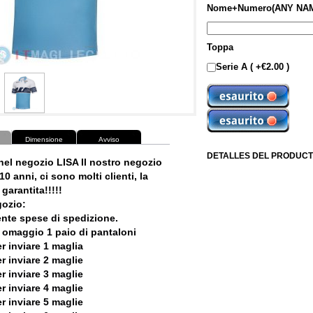
Nome+Numero(ANY NAM
Toppa
Serie A ( +€2.00 )
Dimensione
Avviso
DETALLES DEL PRODUCT
nel negozio LISA Il nostro negozio
10 anni, ci sono molti clienti, la
garantita!!!!!
ozio:
ente spese di spedizione.
 omaggio 1 paio di pantaloni
r inviare 1 maglia
r inviare 2 maglie
r inviare 3 maglie
r inviare 4 maglie
r inviare 5 maglie