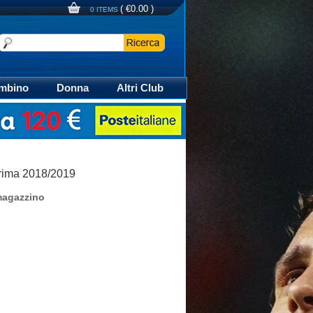
(
€0.00
)
0 ITEMS
mbino
Donna
Altri Club
aglia Calcio Polo
Prima 2018/2019
magazzino