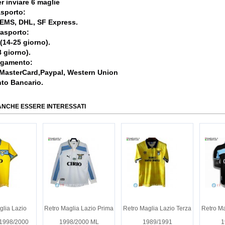
r inviare 6 maglie
asporto:
, EMS, DHL, SF Express.
rasporto:
 (14-25 giorno).
 giorno).
agamento:
 MasterCard,Paypal, Western Union
nto Bancario.
ANCHE ESSERE INTERESSATI
glia Lazio
Retro Maglia Lazio Prima
Retro Maglia Lazio Terza
Retro Ma
1998/2000
1998/2000 ML
1989/1991
1