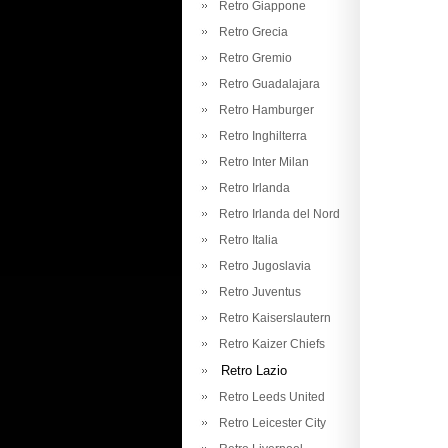
Retro Giappone
Retro Grecia
Retro Gremio
Retro Guadalajara
Retro Hamburger
Retro Inghilterra
Retro Inter Milan
Retro Irlanda
Retro Irlanda del Nord
Retro Italia
Retro Jugoslavia
Retro Juventus
Retro Kaiserslautern
Retro Kaizer Chiefs
Retro Lazio
Retro Leeds United
Retro Leicester City