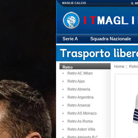
MAGLIE CALCIO
IL 
Serie A
Squadra Nazionale
Giacca
Rugby
trasporto
Home
::
Retr
Retro
Retro AC Milan
Retro Ajax
Retro Almeria
Retro Argentina
Retro Arsenal
Retro AS Monaco
Retro As Roma
Retro Aston Villa
Retro Atalanta B.C