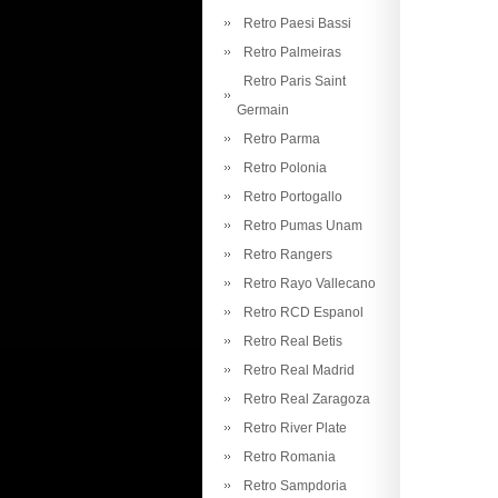
Retro Paesi Bassi
Retro Palmeiras
Retro Paris Saint
Germain
Retro Parma
Retro Polonia
Retro Portogallo
Retro Pumas Unam
Retro Rangers
Retro Rayo Vallecano
Retro RCD Espanol
Retro Real Betis
Retro Real Madrid
Retro Real Zaragoza
Retro River Plate
Retro Romania
Retro Sampdoria