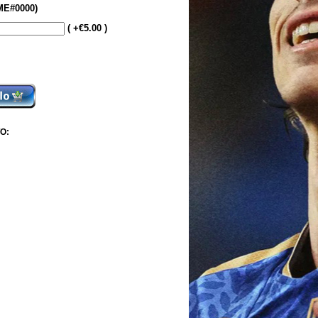
E#0000)
( +€5.00 )
O: