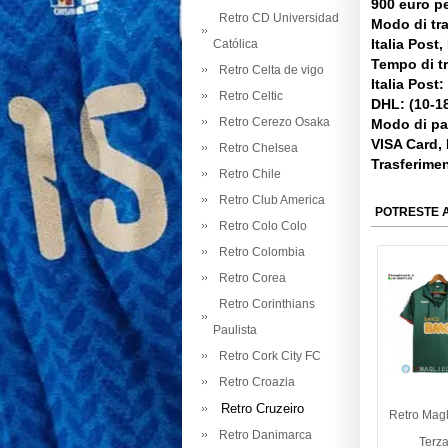
900 euro pe
Retro CD Universidad
Modo di tr
Italia Post
Católica
Tempo di t
Retro Celta de vigo
Italia Post:
Retro Celtic
DHL: (10-18
Retro Cerezo Osaka
Modo di p
VISA Card,
Retro Chelsea
Trasferime
Retro Chile
Retro Club America
POTRESTE 
Retro Colo Colo
Retro Colombia
Retro Corea
Retro Corinthians
Paulista
Retro Cork City FC
Retro Croazia
Retro Cruzeiro
Retro Magl
Retro Danimarca
Terz