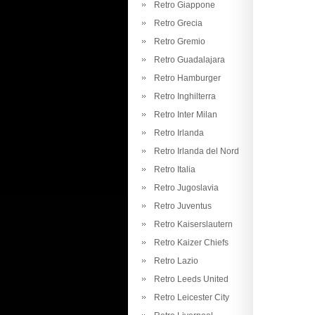
Retro Giappone
Retro Grecia
Retro Gremio
Retro Guadalajara
Retro Hamburger
Retro Inghilterra
Retro Inter Milan
Retro Irlanda
Retro Irlanda del Nord
Retro Italia
Retro Jugoslavia
Retro Juventus
Retro Kaiserslautern
Retro Kaizer Chiefs
Retro Lazio
Retro Leeds United
Retro Leicester City