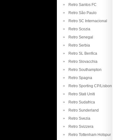
Retro Santos FC
Retro São Paulo
Retro SC Internacional
Retro Scozia
Retro Senegal
Retro Serbia
Retro SL Benfica
Retro Slovacchia
Retro Southampton
Retro Spagna
Retro Sporting CP/Lisbon
Retro Stati Uniti
Retro Sudafrica
Retro Sunderland
Retro Svezia
Retro Svizzera
Retro Tottenham Hotspur