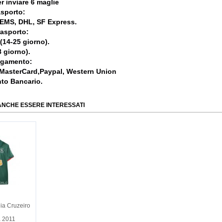
r inviare 6 maglie
asporto:
, EMS, DHL, SF Express.
rasporto:
 (14-25 giorno).
 giorno).
agamento:
 MasterCard,Paypal, Western Union
nto Bancario.
ANCHE ESSERE INTERESSATI
ia Cruzeiro
a 2011