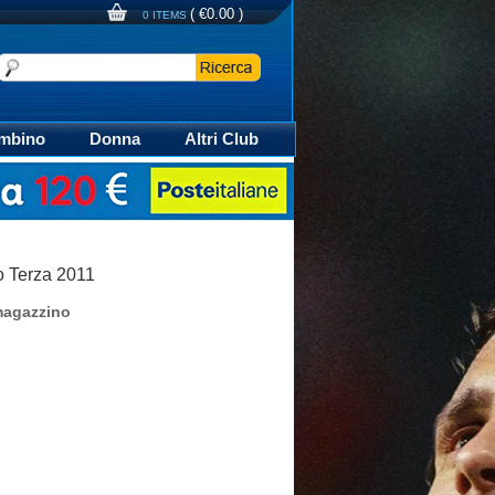
(
€0.00
)
0 ITEMS
mbino
Donna
Altri Club
aglia Calcio Polo
o Terza 2011
magazzino