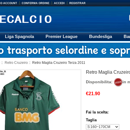
MIO ACCOUNT
CONFERMA ORDINE
ACCEDI
REGISTRAR
Liga Spagnola
Premier League
Bundesliga
Ba
Accessori
Retro
Formazione
Ligue 1
M
o
::
Retro Cruzeiro
:: Retro Maglia Cruzeiro Terza 2011
Retro Maglia Cruzeir
Disponibilita:
in 
€21.90
Fai la scelta:
Taglia