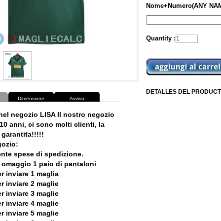
Nome+Numero(ANY NAM
Quantity :
DETALLES DEL PRODUCT
Dimensione
Avviso
nel negozio LISA Il nostro negozio
10 anni, ci sono molti clienti, la
garantita!!!!!
ozio:
ente spese di spedizione.
 omaggio 1 paio di pantaloni
r inviare 1 maglia
r inviare 2 maglie
r inviare 3 maglie
r inviare 4 maglie
r inviare 5 maglie