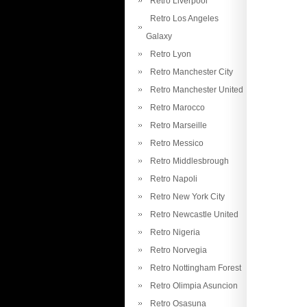
Retro Liverpool
Retro Los Angeles
Galaxy
Retro Lyon
Retro Manchester City
Retro Manchester United
Retro Marocco
Retro Marseille
Retro Messico
Retro Middlesbrough
Retro Napoli
Retro New York City
Retro Newcastle United
Retro Nigeria
Retro Norvegia
Retro Nottingham Forest
Retro Olimpia Asuncion
Retro Osasuna