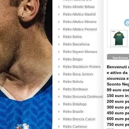
Retro Athletic Bilbao
Retro Atletico Madrid
Retro Atletico Mineiro
Retro Atletico Penarol
Retro Bahia
Retro Barcellona
Retro Bayern Monaco
Spedizione
Retro Belgio
Benvenuti 
Retro Blackburn Rovers
e attivo da 
Retro Boca Juniors
sicurezza e 
Retro Bolivia
Sconto Neg
Retro Bordeaux
99 euro es
150 euro in
Retro Borussia Dortmund
200 euro pe
Retro Botafogo
300 euro pe
Retro Brasile
450 euro pe
600 euro pe
Retro Brescia Calcio
750 euro pe
Retro Camerun