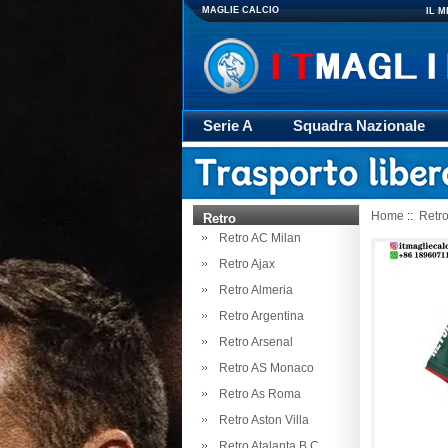
MAGLIE CALCIO
IL 
Serie A
Squadra Nazionale
Giacca
Rugby
trasporto
Home
::
Retr
Retro
Retro AC Milan
Retro Ajax
Retro Almeria
Retro Argentina
Retro Arsenal
Retro AS Monaco
Retro As Roma
Retro Aston Villa
Retro Atalanta B.C