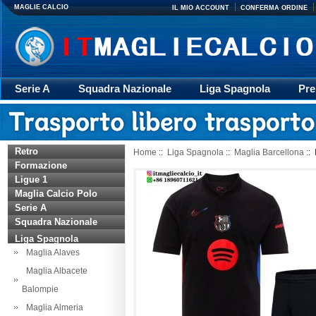
MAGLIE CALCIO
IL MIO ACCOUNT
CONFERMA ORDINE
Serie A
Squadra Nazionale
Liga Spagnola
Pre
Giacca
Rugby
trasporto
Accessori
Retr
Retro
Home
::
Liga Spagnola
::
Maglia Barcellona
::
Formazione
Ligue 1
Maglia Calcio Polo
Serie A
Squadra Nazionale
Liga Spagnola
Maglia Alaves
Maglia Albacete
Balompie
Maglia Almeria