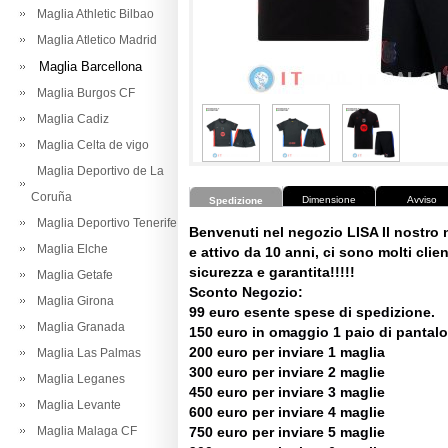
Maglia Athletic Bilbao
Maglia Atletico Madrid
Maglia Barcellona
Maglia Burgos CF
Maglia Cadiz
Maglia Celta de vigo
Maglia Deportivo de La
Coruña
Dimensione
Avviso
Spedizione
Maglia Deportivo Tenerife
Benvenuti nel negozio LISA Il nostro
Maglia Elche
e attivo da 10 anni, ci sono molti client
sicurezza e garantita!!!!!
Maglia Getafe
Sconto Negozio:
Maglia Girona
99 euro esente spese di spedizione.
Maglia Granada
150 euro in omaggio 1 paio di pantalo
200 euro per inviare 1 maglia
Maglia Las Palmas
300 euro per inviare 2 maglie
Maglia Leganes
450 euro per inviare 3 maglie
Maglia Levante
600 euro per inviare 4 maglie
Maglia Malaga CF
750 euro per inviare 5 maglie