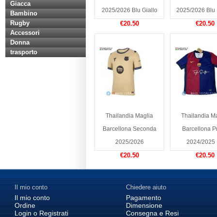
Giacca
2025/2026 Blu Giallo
2025/2026 Blu
Bambino
Rugby
€20.50
€20.50
Accessori
Donna
trasporto
Thailandia Maglia
Thailandia M
Barcellona Seconda
Barcellona P
2025/2026
2024/2025 II
€20.50
€20.50
Il mio conto
Chiedere aiuto
Il mio conto
Pagamento
Ordine
Dimensione
Login o Registrati
Consegna e Resi