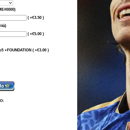
E#0000)
( +€3.50 )
ità)
( +€5.00 )
5 +FOUNDATION ( +€3.00 )
O: