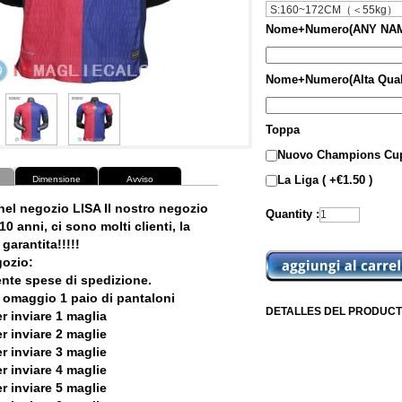
Nome+Numero(ANY NAM
Nome+Numero(Alta Qual
Toppa
Nuovo Champions Cup
La Liga ( +€1.50 )
Dimensione
Avviso
nel negozio LISA Il nostro negozio
Quantity :
10 anni, ci sono molti clienti, la
garantita!!!!!
ozio:
ente spese di spedizione.
 omaggio 1 paio di pantaloni
DETALLES DEL PRODUCT
r inviare 1 maglia
r inviare 2 maglie
r inviare 3 maglie
r inviare 4 maglie
r inviare 5 maglie