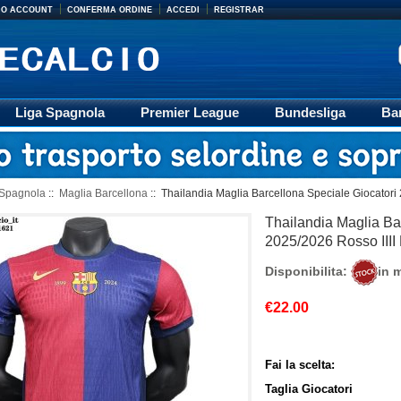
MIO ACCOUNT
CONFERMA ORDINE
ACCEDI
REGISTRAR
Liga Spagnola
Premier League
Bundesliga
Ba
Accessori
Retro
Formazione
Ligue 1
M
 Spagnola
::
Maglia Barcellona
:: Thailandia Maglia Barcellona Speciale Giocatori 
Thailandia Maglia Ba
2025/2026 Rosso IIII
Disponibilita:
in 
€22.00
Fai la scelta:
Taglia Giocatori