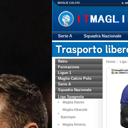
MAGLIE CALCIO
IL 
Serie A
Squadra Nazionale
Giacca
Rugby
trasporto
Retro
Home
::
Liga
Formazione
Ligue 1
Maglia Calcio Polo
Serie A
Squadra Nazionale
Liga Spagnola
Maglia Alaves
Maglia Albacete
Balompie
Maglia Almeria