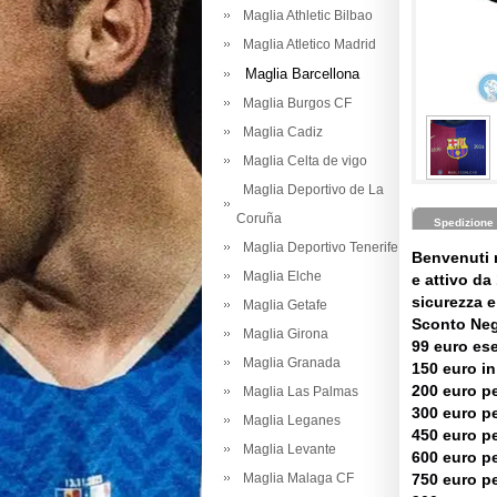
Maglia Athletic Bilbao
Maglia Atletico Madrid
Maglia Barcellona
Maglia Burgos CF
Maglia Cadiz
Maglia Celta de vigo
Maglia Deportivo de La
Coruña
Spedizione
Maglia Deportivo Tenerife
Benvenuti 
Maglia Elche
e attivo da 
sicurezza e 
Maglia Getafe
Sconto Neg
Maglia Girona
99 euro es
Maglia Granada
150 euro in
200 euro pe
Maglia Las Palmas
300 euro pe
Maglia Leganes
450 euro pe
Maglia Levante
600 euro pe
Maglia Malaga CF
750 euro pe