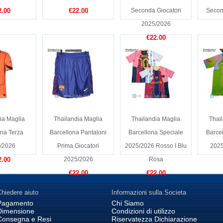
2.00
€22.00
Seconda Giocatori
Secon
2025/2026
€22.00
ia Maglia
Thailandia Maglia
Thailandia Maglia
Thai
ona Terza
Barcellona Pantaloni
Barcellona Speciale
Barce
/2026
Prima Giocatori
2025/2026 Rosso I Blu
2025
2.00
2025/2026
Rosa
€22.00
€22.00
hiedere aiuto
Informazioni sulla Societa
Pagamento
Chi Siamo
Dimensione
Condizioni di utilizzo
Consegna e Resi
Riservatezza Dichiarazione