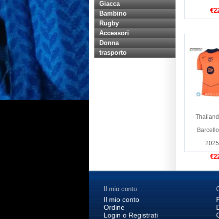
Giacca
€2
Bambino
Rugby
Accessori
Donna
trasporto
Thailand
Barcell
2025
€2
Il mio conto
C
Il mio conto
Ordine
Login o Registrati