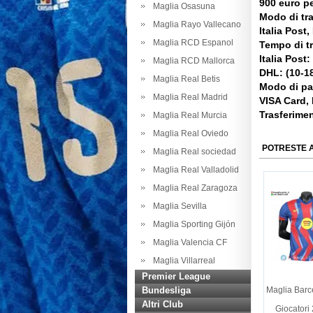
900 euro pe
Maglia Osasuna
Modo di tr
Maglia Rayo Vallecano
Italia Post
Maglia RCD Espanol
Tempo di t
Italia Post:
Maglia RCD Mallorca
DHL: (10-18
Maglia Real Betis
Modo di p
Maglia Real Madrid
VISA Card,
Trasferime
Maglia Real Murcia
Maglia Real Oviedo
POTRESTE 
Maglia Real sociedad
Maglia Real Valladolid
Maglia Real Zaragoza
Maglia Sevilla
Maglia Sporting Gijón
Maglia Valencia CF
Maglia Villarreal
Premier League
Bundesliga
Maglia Barc
Altri Club
Giocatori