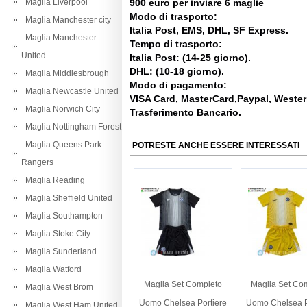
Maglia Liverpool
900 euro per inviare 6 maglie
Modo di trasporto:
Maglia Manchester city
Italia Post, EMS, DHL, SF Express.
Maglia Manchester
Tempo di trasporto:
United
Italia Post: (14-25 giorno).
DHL: (10-18 giorno).
Maglia Middlesbrough
Modo di pagamento:
Maglia Newcastle United
VISA Card, MasterCard,Paypal, Weste
Maglia Norwich City
Trasferimento Bancario.
Maglia Nottingham Forest
Maglia Queens Park
POTRESTE ANCHE ESSERE INTERESSATI
Rangers
Maglia Reading
Maglia Sheffield United
Maglia Southampton
Maglia Stoke City
Maglia Sunderland
Maglia Watford
Maglia Set Completo
Maglia Set Co
Maglia West Brom
Uomo Chelsea Portiere
Uomo Chelsea P
Maglia West Ham United