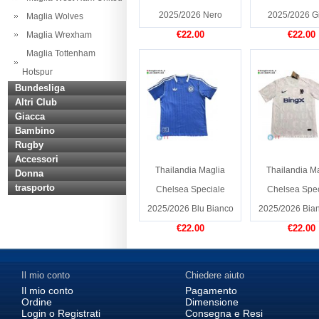
2025/2026 Nero
2025/2026 Gi
Maglia Wolves
€22.00
€22.00
Maglia Wrexham
Maglia Tottenham
Hotspur
Bundesliga
Altri Club
Giacca
Bambino
Rugby
Accessori
Thailandia Maglia
Thailandia M
Donna
trasporto
Chelsea Speciale
Chelsea Spec
2025/2026 Blu Bianco
2025/2026 Bian
€22.00
€22.00
Il mio conto
Chiedere aiuto
Il mio conto
Pagamento
Ordine
Dimensione
Login o Registrati
Consegna e Resi