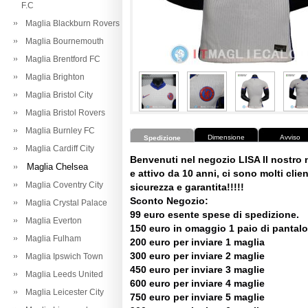
F.C
Maglia Blackburn Rovers
Maglia Bournemouth
Maglia Brentford FC
Maglia Brighton
Maglia Bristol City
Maglia Bristol Rovers
Maglia Burnley FC
Dimensione
Avviso
Spedizione
Maglia Cardiff City
Benvenuti nel negozio LISA Il nostro
Maglia Chelsea
e attivo da 10 anni, ci sono molti client
Maglia Coventry City
sicurezza e garantita!!!!!
Sconto Negozio:
Maglia Crystal Palace
99 euro esente spese di spedizione.
Maglia Everton
150 euro in omaggio 1 paio di pantalo
Maglia Fulham
200 euro per inviare 1 maglia
300 euro per inviare 2 maglie
Maglia Ipswich Town
450 euro per inviare 3 maglie
Maglia Leeds United
600 euro per inviare 4 maglie
Maglia Leicester City
750 euro per inviare 5 maglie