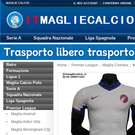
MAGLIE CALCIO
IL MIO ACCOUNT
CONFERMA ORDINE
Serie A
Squadra Nazionale
Liga Spagnola
Pre
Giacca
Rugby
trasporto
Accessori
Retr
Retro
Home
::
Premier League
::
Maglia Chelsea
:: 
Formazione
Ligue 1
Maglia Calcio Polo
Serie A
Squadra Nazionale
Liga Spagnola
Premier League
Maglia Arsenal
Maglia Aston Villa
Maglia Birmingham City