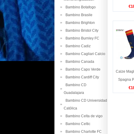
€1
Bambino Botafogo
Bambino Brasile
Bambino Brighton
Bambino Bristol City
Bambino Burnley FC
Bambino Cadiz
Bambino Cagliari Calcio
Bambino Canada
Bambino Capo Verde
Calze Mag
Bambino Cardiff City
Spagna P
Bambino CD
€1
Guadalajara
Bambino CD Universidad
Católica
Bambino Celta de vigo
Bambino Celtic
Bambino Charlotte FC