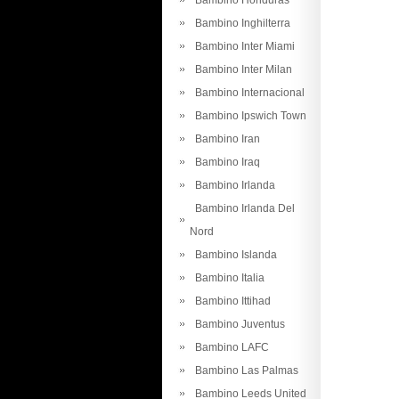
Bambino Honduras
Bambino Inghilterra
Bambino Inter Miami
Bambino Inter Milan
Bambino Internacional
Bambino Ipswich Town
Bambino Iran
Bambino Iraq
Bambino Irlanda
Bambino Irlanda Del
Nord
Bambino Islanda
Bambino Italia
Bambino Ittihad
Bambino Juventus
Bambino LAFC
Bambino Las Palmas
Bambino Leeds United