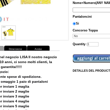
Nome+Numero(ANY NAM
Pantaloncini
Si
Concorso Toppa
Quantity :
Dimensione
Avviso
nel negozio LISA Il nostro negozio
10 anni, ci sono molti clienti, la
garantita!!!!!
DETALLES DEL PRODUCT
ozio:
ente spese di spedizione.
 omaggio 1 paio di pantaloni
r inviare 1 maglia
r inviare 2 maglie
r inviare 3 maglie
r inviare 4 maglie
r inviare 5 maglie