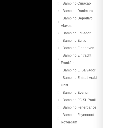
Bambino Curaçao
Bambino Danimarca
Bambino Deportivo
Alaves
Bambino Ecuador
Bambino Egitto
Bambino Eindhoven
Bambino Eintracht
Frankfurt
Bambino El Salvador
Bambino Emirati Arabi
Uniti
Bambino Everton
Bambino FC St. Pauli
Bambino Fenerbahce
Bambino Feyenoord
Rotterdam