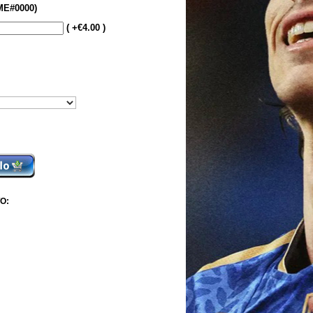
E#0000)
( +€4.00 )
O: