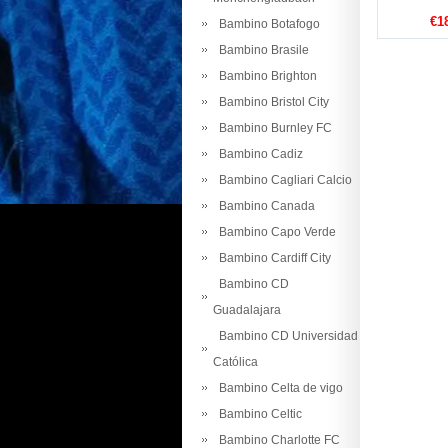
€1
Bambino Botafogo
Bambino Brasile
Bambino Brighton
Bambino Bristol City
Bambino Burnley FC
Bambino Cadiz
Bambino Cagliari Calcio
Bambino Canada
Bambino Capo Verde
Bambino Cardiff City
Bambino CD
Guadalajara
Bambino CD Universidad
Católica
Bambino Celta de vigo
Bambino Celtic
Bambino Charlotte FC