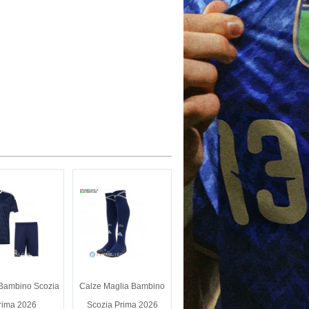
Bambino Scozia
Calze Maglia Bambino
rima 2026
Scozia Prima 2026