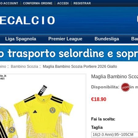
MIO ACCOUNT
CONFERMA ORDINE
ACCEDI
REGISTRAR
Liga Spagnola
Premier League
Bundesliga
Ba
Accessori
Retro
Formazione
Ligue 1
M
ino
::
Bambino Scozia
:: Maglia Bambino Scozia Portiere 2026 Giallo
Maglia Bambino Scozi
Disponibilita:
in 
€18.90
Fai la scelta:
Taglia