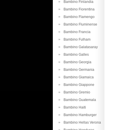
Bambino Finlandia
Bambino Fiorentina
Bambino Flamengo
Bambino Fluminense
Bambino Francia
Bambino Fulham
Bambino Galatasaray
Bambino Galles
Bambino Georgia
Bambino Germania
Bambino Giamaica
Bambino Giappone
Bambino Gremio
Bambino Guatemala
Bambino Haiti
Bambino Hamburger
Bambino Hellas Verona