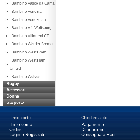
Bambino Vasco da Gama
Bambino Venezia
Bambino Venezuela
Bambino VfL Wolfsburg
Bambino Villarreal CF
Bambino Werder Bremen
Bambino West Brom
Bambino West Ham
United
Bambino Wolves
Rugby
Accessori
Donna
trasporto
Il mio conto
Chiedere aiuto
Il mio conto
Pagamento
Ordine
Dimensione
Login o Registrati
Consegna e Resi