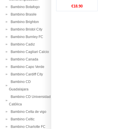
€18.90
Bambino Botafogo
Bambino Brasile
Bambino Brighton
Bambino Bristol City
Bambino Burnley FC
Bambino Cadiz
Bambino Cagliari Calcio
Bambino Canada
Bambino Capo Verde
Bambino Cardiff City
Bambino CD
Guadalajara
Bambino CD Universidad
Católica
Bambino Celta de vigo
Bambino Celtic
Bambino Charlotte FC