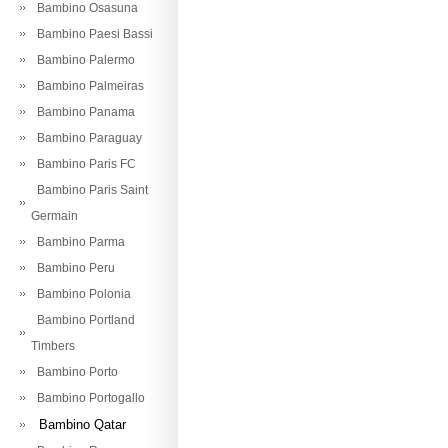
Bambino Osasuna
Bambino Paesi Bassi
Bambino Palermo
Bambino Palmeiras
Bambino Panama
Bambino Paraguay
Bambino Paris FC
Bambino Paris Saint
Germain
Bambino Parma
Bambino Peru
Bambino Polonia
Bambino Portland
Timbers
Bambino Porto
Bambino Portogallo
Bambino Qatar