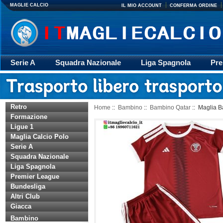
MAGLIE CALCIO
IL MIO ACCOUNT
CONFERMA ORDINE
Serie A
Squadra Nazionale
Liga Spagnola
Pre
Giacca
Rugby
trasporto
Accessori
Retr
Retro
Home
::
Bambino
::
Bambino Qatar
:: Maglia 
Formazione
Ligue 1
Maglia Calcio Polo
Serie A
Squadra Nazionale
Liga Spagnola
Premier League
Bundesliga
Altri Club
Giacca
Bambino