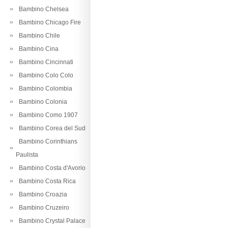
Bambino Chelsea
Bambino Chicago Fire
Bambino Chile
Bambino Cina
Bambino Cincinnati
Bambino Colo Colo
Bambino Colombia
Bambino Colonia
Bambino Como 1907
Bambino Corea del Sud
Bambino Corinthians
Paulista
Bambino Costa d'Avorio
Bambino Costa Rica
Bambino Croazia
Bambino Cruzeiro
Bambino Crystal Palace