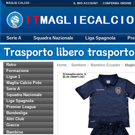
MAGLIE CALCIO
IL MIO ACCOUNT
CONFERMA ORDINE
Serie A
Squadra Nazionale
Liga Spagnola
Pre
Giacca
Rugby
trasporto
Accessori
Retr
Retro
Home
::
Bambino
::
Bambino Ecuador
:: Magl
Formazione
Ligue 1
Maglia Calcio Polo
Serie A
Squadra Nazionale
Liga Spagnola
Premier League
Bundesliga
Altri Club
Giacca
Bambino