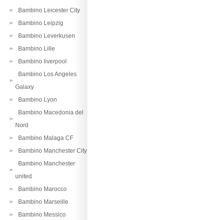
Bambino Leicester City
Bambino Leipzig
Bambino Leverkusen
Bambino Lille
Bambino liverpool
Bambino Los Angeles
Galaxy
Bambino Lyon
Bambino Macedonia del
Nord
Bambino Malaga CF
Bambino Manchester City
Bambino Manchester
united
Bambino Marocco
Bambino Marseille
Bambino Messico