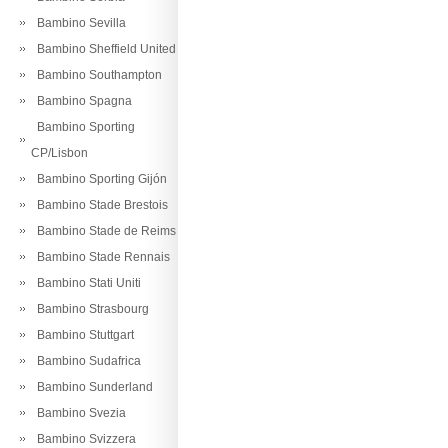
Bambino Sevilla
Bambino Sheffield United
Bambino Southampton
Bambino Spagna
Bambino Sporting
CP/Lisbon
Bambino Sporting Gijón
Bambino Stade Brestois
Bambino Stade de Reims
Bambino Stade Rennais
Bambino Stati Uniti
Bambino Strasbourg
Bambino Stuttgart
Bambino Sudafrica
Bambino Sunderland
Bambino Svezia
Bambino Svizzera