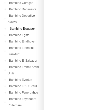
Bambino Curaçao
Bambino Danimarca
Bambino Deportivo
Alaves
Bambino Ecuador
Bambino Egitto
Bambino Eindhoven
Bambino Eintracht
Frankfurt
Bambino El Salvador
Bambino Emirati Arabi
Uniti
Bambino Everton
Bambino FC St. Pauli
Bambino Fenerbahce
Bambino Feyenoord
Rotterdam