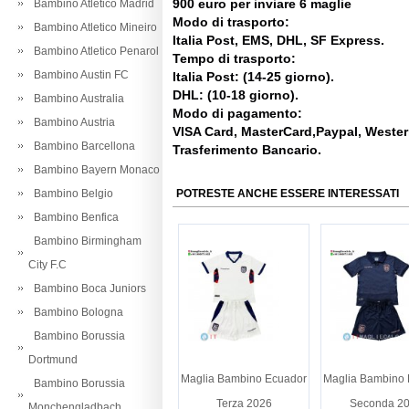
900 euro per inviare 6 maglie
Bambino Atletico Madrid
Modo di trasporto:
Bambino Atletico Mineiro
Italia Post, EMS, DHL, SF Express.
Bambino Atletico Penarol
Tempo di trasporto:
Bambino Austin FC
Italia Post: (14-25 giorno).
DHL: (10-18 giorno).
Bambino Australia
Modo di pagamento:
Bambino Austria
VISA Card, MasterCard,Paypal, Weste
Bambino Barcellona
Trasferimento Bancario.
Bambino Bayern Monaco
Bambino Belgio
POTRESTE ANCHE ESSERE INTERESSATI
Bambino Benfica
Bambino Birmingham
City F.C
Bambino Boca Juniors
Bambino Bologna
Bambino Borussia
Dortmund
Maglia Bambino Ecuador
Maglia Bambino
Bambino Borussia
Terza 2026
Seconda 2
Monchengladbach