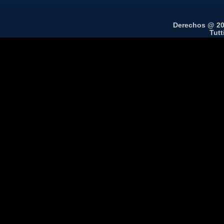
Derechos @ 2
Tutti