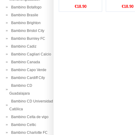
€18.90
€18.90
Bambino Botafogo
Bambino Brasile
Bambino Brighton
Bambino Bristol City
Bambino Burnley FC
Bambino Cadiz
Bambino Cagliari Calcio
Bambino Canada
Bambino Capo Verde
Bambino Cardiff City
Bambino CD
Guadalajara
Bambino CD Universidad
Católica
Bambino Celta de vigo
Bambino Celtic
Bambino Charlotte FC