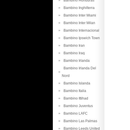
Bambino Honduras
Bambino Inghilterra
Bambino Inter Miami
Bambino Inter Milan
Bambino Internacional
Bambino Ipswich Town
Bambino Iran
Bambino Iraq
Bambino Irlanda
Bambino Irlanda Del
Nord
Bambino Islanda
Bambino Italia
Bambino Ittihad
Bambino Juventus
Bambino LAFC
Bambino Las Palmas
Bambino Leeds United