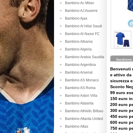
Bambino Ac Milan
Bambino AJ Auxerre
Bambino Ajax
Bambino Al Hilal Saudi
Bambino Al-Nassr FC
Bambino Albania
Bambino Algeria
Bambino Arabia Saudita
Spedizione
Bambino Argentina
Benvenuti 
Bambino Arsenal
e attivo da 
Bambino AS Monaco
sicurezza e 
Sconto Neg
Bambino AS Roma
99 euro es
Bambino Aston Villa
150 euro in
Bambino Atalanta
200 euro pe
300 euro pe
Bambino Athletic Bilbao
450 euro pe
Bambino Atlanta United
600 euro pe
Bambino Atlas
750 euro pe