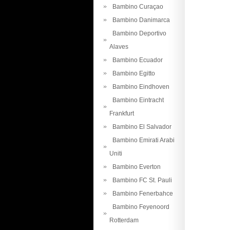
Bambino Curaçao
Bambino Danimarca
Bambino Deportivo
Alaves
Bambino Ecuador
Bambino Egitto
Bambino Eindhoven
Bambino Eintracht
Frankfurt
Bambino El Salvador
Bambino Emirati Arabi
Uniti
Bambino Everton
Bambino FC St. Pauli
Bambino Fenerbahce
Bambino Feyenoord
Rotterdam