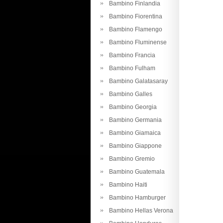
Bambino Finlandia
Bambino Fiorentina
Bambino Flamengo
Bambino Fluminense
Bambino Francia
Bambino Fulham
Bambino Galatasaray
Bambino Galles
Bambino Georgia
Bambino Germania
Bambino Giamaica
Bambino Giappone
Bambino Gremio
Bambino Guatemala
Bambino Haiti
Bambino Hamburger
Bambino Hellas Verona