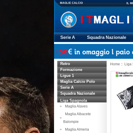
MAGLIE CALCIO
IL 
Serie A
Squadra Nazionale
Giacca
Rugby
trasporto
Retro
Home
::
Liga
Formazione
Ligue 1
Maglia Calcio Polo
Serie A
Squadra Nazionale
Liga Spagnola
Maglia Alaves
Maglia Albacete
Balompie
Maglia Almeria