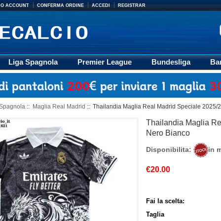
MIO ACCOUNT
CONFERMA ORDINE
ACCEDI
REGISTRAR
Liga Spagnola
Premier League
Bundesliga
Ba
Accessori
Retro
Formazione
Ligue 1
M
 Spagnola
::
Maglia Real Madrid
:: Thailandia Maglia Real Madrid Speciale 2025/
Thailandia Maglia R
Nero Bianco
Disponibilita:
in 
€20.00
Fai la scelta:
Taglia