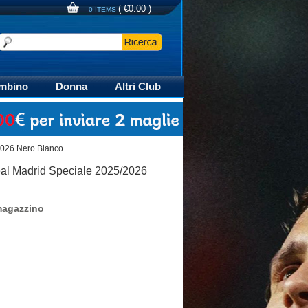
(
€0.00
)
0 ITEMS
mbino
Donna
Altri Club
aglia Calcio Polo
2026 Nero Bianco
eal Madrid Speciale 2025/2026
magazzino