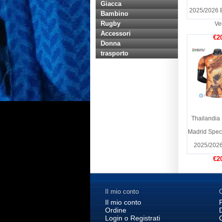
Giacca
2025/2026 B
Bambino
Rugby
Ve
Accessori
€2
Donna
trasporto
Thailandia
Madrid Speci
2025/2026
€2
Il mio conto
C
Il mio conto
Ordine
Login o Registrati