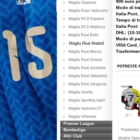
900 euro pe
Maglia Osasuna
Modo di tr
Maglia Rayo Vallecano
Italia Post
Maglia RCD Espanol
Tempo di t
Italia Post:
Maglia RCD Mallorca
DHL: (10-18
Maglia Real Betis
Modo di p
Maglia Real Madrid
VISA Card,
Trasferime
Maglia Real Murcia
Maglia Real Oviedo
POTRESTE 
Maglia Real sociedad
Maglia Real Valladolid
Maglia Real Zaragoza
Maglia Sevilla
Maglia Sporting Gijón
Maglia Valencia CF
Maglia Villarreal
Premier League
Bundesliga
Thailandia
Altri Club
Madrid Speci