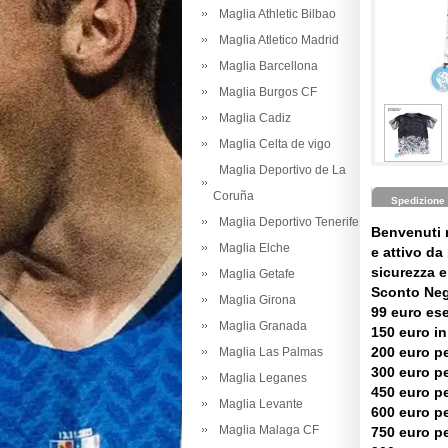
Maglia Athletic Bilbao
Maglia Atletico Madrid
Maglia Barcellona
Maglia Burgos CF
Maglia Cadiz
Maglia Celta de vigo
Maglia Deportivo de La
Coruña
Spedizione
Maglia Deportivo Tenerife
Benvenuti 
Maglia Elche
e attivo da 
sicurezza e 
Maglia Getafe
Sconto Neg
Maglia Girona
99 euro es
Maglia Granada
150 euro in
200 euro pe
Maglia Las Palmas
300 euro pe
Maglia Leganes
450 euro pe
Maglia Levante
600 euro pe
Maglia Malaga CF
750 euro pe