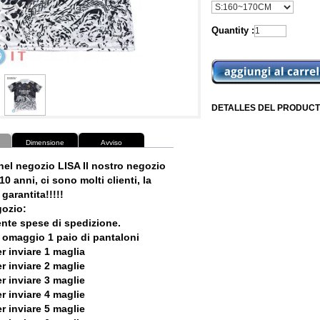
Quantity :
DETALLES DEL PRODUCT
Dimensione
Avviso
nel negozio LISA Il nostro negozio
10 anni, ci sono molti clienti, la
garantita!!!!!
ozio:
ente spese di spedizione.
 omaggio 1 paio di pantaloni
r inviare 1 maglia
r inviare 2 maglie
r inviare 3 maglie
r inviare 4 maglie
r inviare 5 maglie