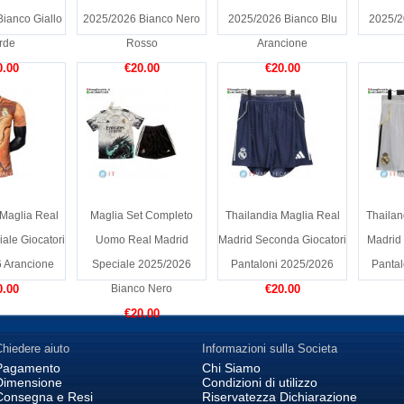
ianco Giallo
2025/2026 Bianco Nero
2025/2026 Bianco Blu
2025/2
rde
Rosso
Arancione
0.00
€20.00
€20.00
 Maglia Real
Maglia Set Completo
Thailandia Maglia Real
Thailan
ale Giocatori
Uomo Real Madrid
Madrid Seconda Giocatori
Madrid 
 Arancione
Speciale 2025/2026
Pantaloni 2025/2026
Pantal
0.00
Bianco Nero
€20.00
€20.00
hiedere aiuto
Informazioni sulla Societa
Pagamento
Chi Siamo
Dimensione
Condizioni di utilizzo
Consegna e Resi
Riservatezza Dichiarazione