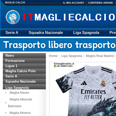
MAGLIE CALCIO
IL MIO ACCOUNT
CONFERMA ORDINE
Serie A
Squadra Nazionale
Liga Spagnola
Pre
Giacca
Rugby
trasporto
Accessori
Retr
Retro
Home
::
Liga Spagnola
::
Maglia Real Madrid
:
Formazione
Ligue 1
Maglia Calcio Polo
Serie A
Squadra Nazionale
Liga Spagnola
Maglia Alaves
Maglia Albacete
Balompie
Maglia Almeria