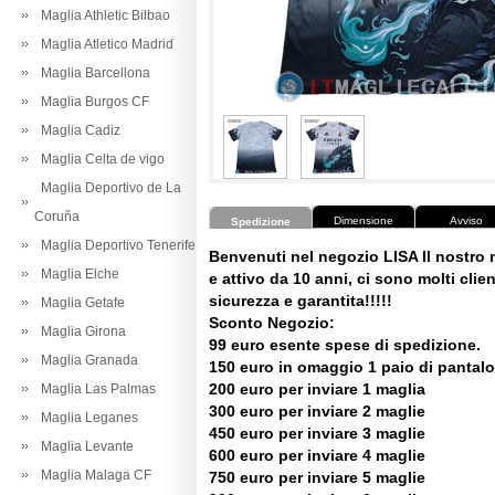
Maglia Athletic Bilbao
Maglia Atletico Madrid
Maglia Barcellona
Maglia Burgos CF
Maglia Cadiz
Maglia Celta de vigo
Maglia Deportivo de La
Coruña
Dimensione
Avviso
Spedizione
Maglia Deportivo Tenerife
Benvenuti nel negozio LISA Il nostro
Maglia Elche
e attivo da 10 anni, ci sono molti client
sicurezza e garantita!!!!!
Maglia Getafe
Sconto Negozio:
Maglia Girona
99 euro esente spese di spedizione.
Maglia Granada
150 euro in omaggio 1 paio di pantalo
200 euro per inviare 1 maglia
Maglia Las Palmas
300 euro per inviare 2 maglie
Maglia Leganes
450 euro per inviare 3 maglie
Maglia Levante
600 euro per inviare 4 maglie
Maglia Malaga CF
750 euro per inviare 5 maglie