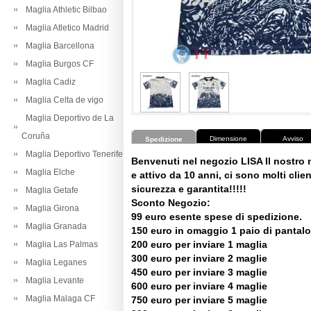
Maglia Athletic Bilbao
Maglia Atletico Madrid
Maglia Barcellona
Maglia Burgos CF
Maglia Cadiz
Maglia Celta de vigo
Maglia Deportivo de La
Coruña
Dimensione
Avviso
Spedizione
Maglia Deportivo Tenerife
Benvenuti nel negozio LISA Il nostro
Maglia Elche
e attivo da 10 anni, ci sono molti client
sicurezza e garantita!!!!!
Maglia Getafe
Sconto Negozio:
Maglia Girona
99 euro esente spese di spedizione.
Maglia Granada
150 euro in omaggio 1 paio di pantalo
200 euro per inviare 1 maglia
Maglia Las Palmas
300 euro per inviare 2 maglie
Maglia Leganes
450 euro per inviare 3 maglie
Maglia Levante
600 euro per inviare 4 maglie
Maglia Malaga CF
750 euro per inviare 5 maglie