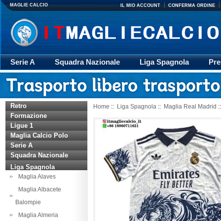
MAGLIE CALCIO
IL MIO ACCOUNT
CONFERMA ORDINE
Serie A
Squadra Nazionale
Liga Spagnola
Pre
Giacca
Rugby
trasporto
Accessori
Retr
Retro
Home
::
Liga Spagnola
::
Maglia Real Madrid
:
Formazione
Ligue 1
Maglia Calcio Polo
Serie A
Squadra Nazionale
Liga Spagnola
Maglia Alaves
Maglia Albacete
Balompie
Maglia Almeria