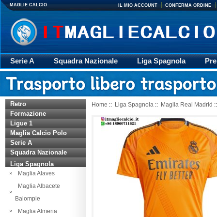
MAGLIE CALCIO
IL MIO ACCOUNT
CONFERMA ORDINE
Serie A
Squadra Nazionale
Liga Spagnola
Pre
Giacca
Rugby
trasporto
Accessori
Retr
Retro
Home
::
Liga Spagnola
::
Maglia Real Madrid
:
Formazione
Ligue 1
Maglia Calcio Polo
Serie A
Squadra Nazionale
Liga Spagnola
Maglia Alaves
Maglia Albacete
Balompie
Maglia Almeria