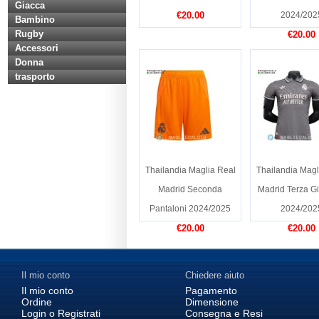
Giacca
€20.00
2024/202
Bambino
Rugby
€20.00
Accessori
Donna
trasporto
Thailandia Maglia Real
Thailandia Magl
Madrid Seconda
Madrid Terza Gi
Pantaloni 2024/2025
2024/202
€20.00
€20.00
Il mio conto
Chiedere aiuto
Il mio conto
Pagamento
Ordine
Dimensione
Login o Registrati
Consegna e Resi