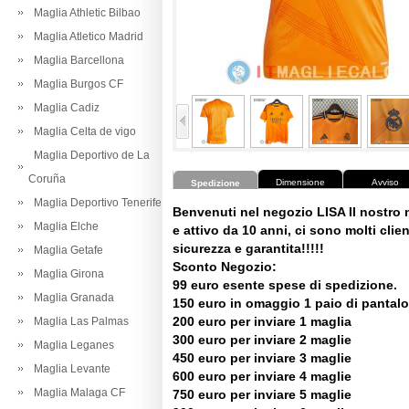
Maglia Athletic Bilbao
Maglia Atletico Madrid
Maglia Barcellona
Maglia Burgos CF
Maglia Cadiz
Maglia Celta de vigo
Maglia Deportivo de La
Coruña
Dimensione
Avviso
Spedizione
Maglia Deportivo Tenerife
Benvenuti nel negozio LISA Il nostro
Maglia Elche
e attivo da 10 anni, ci sono molti client
sicurezza e garantita!!!!!
Maglia Getafe
Sconto Negozio:
Maglia Girona
99 euro esente spese di spedizione.
Maglia Granada
150 euro in omaggio 1 paio di pantalo
200 euro per inviare 1 maglia
Maglia Las Palmas
300 euro per inviare 2 maglie
Maglia Leganes
450 euro per inviare 3 maglie
Maglia Levante
600 euro per inviare 4 maglie
Maglia Malaga CF
750 euro per inviare 5 maglie