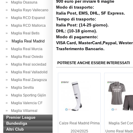
900 euro per inviare 6 maglie
Maglia Osasuna
Modo di trasporto:
Maglia Rayo Vallecano
Italia Post, EMS, DHL, SF Express.
Maglia RCD Espanol
Tempo di trasporto:
Italia Post: (14-25 giorno).
Maglia RCD Mallorca
DHL: (10-18 giorno).
Maglia Real Betis
Modo di pagamento:
Maglia Real Madrid
VISA Card, MasterCard,Paypal, Weste
Trasferimento Bancario.
Maglia Real Murcia
Maglia Real Oviedo
POTRESTE ANCHE ESSERE INTERESSATI
Maglia Real sociedad
Maglia Real Valladolid
Maglia Real Zaragoza
Maglia Sevilla
Maglia Sporting Gijón
Maglia Valencia CF
Maglia Villarreal
Premier League
Bundesliga
Calze Real Madrid Prima
Maglia Set Co
Altri Club
2024/2025
Uomo Real Madri