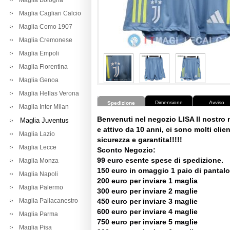
Maglia Bologna
Maglia Cagliari Calcio
Maglia Como 1907
Maglia Cremonese
Maglia Empoli
Maglia Fiorentina
Maglia Genoa
Maglia Hellas Verona
Dimensione
Avviso
Spedizione
Maglia Inter Milan
Benvenuti nel negozio LISA Il nostro
Maglia Juventus
e attivo da 10 anni, ci sono molti client
Maglia Lazio
sicurezza e garantita!!!!!
Maglia Lecce
Sconto Negozio:
99 euro esente spese di spedizione.
Maglia Monza
150 euro in omaggio 1 paio di pantalo
Maglia Napoli
200 euro per inviare 1 maglia
Maglia Palermo
300 euro per inviare 2 maglie
Maglia Pallacanestro
450 euro per inviare 3 maglie
600 euro per inviare 4 maglie
Maglia Parma
750 euro per inviare 5 maglie
Maglia Pisa