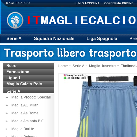
MAGLIE CALCIO
IL MIO ACCOUNT
CONFERMA ORDINE
Serie A
Squadra Nazionale
Liga Spagnola
Pre
Giacca
Rugby
trasporto
Accessori
Retr
Retro
Home
::
Serie A
::
Maglia Juventus
:: Thailand
Formazione
Ligue 1
Maglia Calcio Polo
Serie A
Maglia Prodotti Speciali
Maglia AC Milan
Maglia As Roma
Maglia Atalanta B.C
Maglia Bari fc