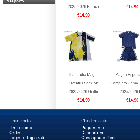
trasporto
2025/2026 Bianco
€14.90
€14.90
Thailandia Maglia
Maglia Especi
Juventus Speciale
Completo Uomo 
2025/2026 Giallo
2025/2026 
€14.90
€14.90
Il mio conto
Chiedere aiuto
Il mio conto
Pagamento
Ordine
Dimensione
Login o Registrati
Consegna e Resi