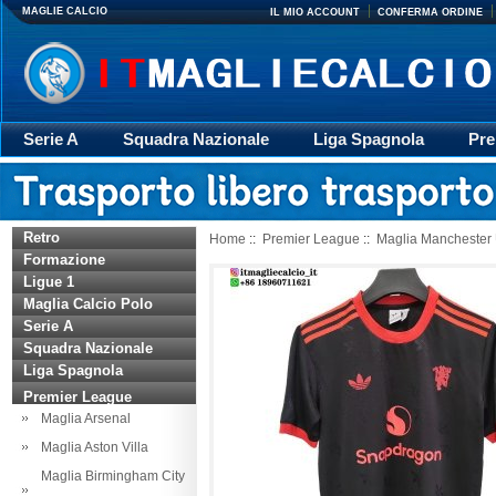
MAGLIE CALCIO
IL MIO ACCOUNT
CONFERMA ORDINE
Serie A
Squadra Nazionale
Liga Spagnola
Pre
Giacca
Rugby
trasporto
Accessori
Retr
Retro
Home
::
Premier League
::
Maglia Manchester 
Formazione
Ligue 1
Maglia Calcio Polo
Serie A
Squadra Nazionale
Liga Spagnola
Premier League
Maglia Arsenal
Maglia Aston Villa
Maglia Birmingham City