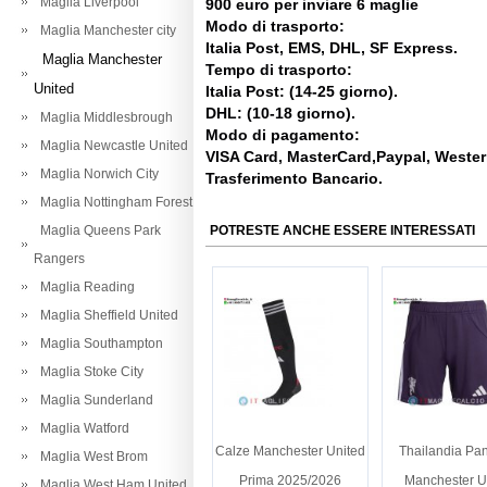
Maglia Liverpool
900 euro per inviare 6 maglie
Modo di trasporto:
Maglia Manchester city
Italia Post, EMS, DHL, SF Express.
Maglia Manchester
Tempo di trasporto:
United
Italia Post: (14-25 giorno).
DHL: (10-18 giorno).
Maglia Middlesbrough
Modo di pagamento:
Maglia Newcastle United
VISA Card, MasterCard,Paypal, Weste
Maglia Norwich City
Trasferimento Bancario.
Maglia Nottingham Forest
Maglia Queens Park
POTRESTE ANCHE ESSERE INTERESSATI
Rangers
Maglia Reading
Maglia Sheffield United
Maglia Southampton
Maglia Stoke City
Maglia Sunderland
Maglia Watford
Calze Manchester United
Thailandia Pan
Maglia West Brom
Prima 2025/2026
Manchester U
Maglia West Ham United