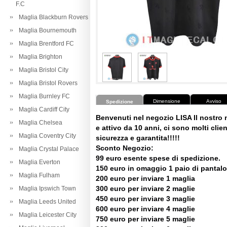
F.C
Maglia Blackburn Rovers
Maglia Bournemouth
Maglia Brentford FC
Maglia Brighton
Maglia Bristol City
Maglia Bristol Rovers
Maglia Burnley FC
Dimensione
Avviso
Spedizione
Maglia Cardiff City
Benvenuti nel negozio LISA Il nostro
Maglia Chelsea
e attivo da 10 anni, ci sono molti client
Maglia Coventry City
sicurezza e garantita!!!!!
Sconto Negozio:
Maglia Crystal Palace
99 euro esente spese di spedizione.
Maglia Everton
150 euro in omaggio 1 paio di pantalo
Maglia Fulham
200 euro per inviare 1 maglia
300 euro per inviare 2 maglie
Maglia Ipswich Town
450 euro per inviare 3 maglie
Maglia Leeds United
600 euro per inviare 4 maglie
Maglia Leicester City
750 euro per inviare 5 maglie