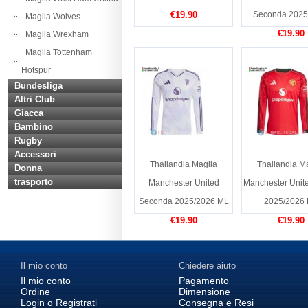
€19.90
Seconda 2025
Maglia Wolves
€19.90
Maglia Wrexham
Maglia Tottenham
Hotspur
Bundesliga
Altri Club
Giacca
Bambino
Rugby
Accessori
Thailandia Maglia
Thailandia M
Donna
trasporto
Manchester United
Manchester Unit
Seconda 2025/2026 ML
2025/2026
€19.90
€19.90
Il mio conto
Chiedere aiuto
Il mio conto
Pagamento
Ordine
Dimensione
Login o Registrati
Consegna e Resi