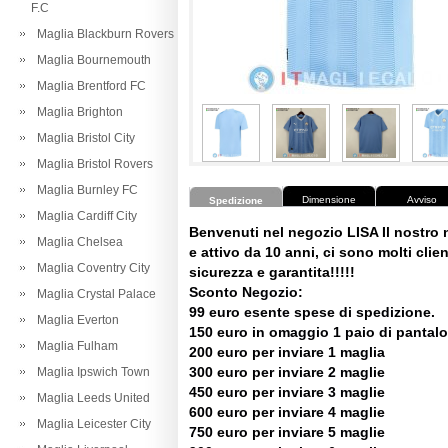
F.C
Maglia Blackburn Rovers
Maglia Bournemouth
Maglia Brentford FC
Maglia Brighton
Maglia Bristol City
Maglia Bristol Rovers
Maglia Burnley FC
Dimensione
Avviso
Spedizione
Maglia Cardiff City
Benvenuti nel negozio LISA Il nostro
Maglia Chelsea
e attivo da 10 anni, ci sono molti client
Maglia Coventry City
sicurezza e garantita!!!!!
Sconto Negozio:
Maglia Crystal Palace
99 euro esente spese di spedizione.
Maglia Everton
150 euro in omaggio 1 paio di pantalo
Maglia Fulham
200 euro per inviare 1 maglia
300 euro per inviare 2 maglie
Maglia Ipswich Town
450 euro per inviare 3 maglie
Maglia Leeds United
600 euro per inviare 4 maglie
Maglia Leicester City
750 euro per inviare 5 maglie