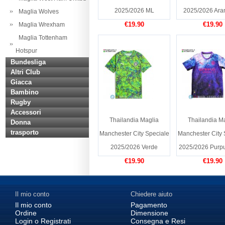
2025/2026 ML
2025/2026 Ara
Maglia Wolves
€19.90
€19.90
Maglia Wrexham
Maglia Tottenham
Hotspur
Bundesliga
Altri Club
Giacca
Bambino
Rugby
Accessori
Thailandia Maglia
Thailandia M
Donna
trasporto
Manchester City Speciale
Manchester City 
2025/2026 Verde
2025/2026 Purpu
€19.90
€19.90
Il mio conto
Chiedere aiuto
Il mio conto
Pagamento
Ordine
Dimensione
Login o Registrati
Consegna e Resi