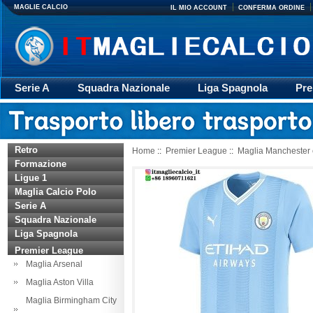
MAGLIE CALCIO
IL MIO ACCOUNT
CONFERMA ORDINE
Serie A
Squadra Nazionale
Liga Spagnola
Pre
Giacca
Rugby
trasporto
Accessori
Retr
Retro
Home
::
Premier League
::
Maglia Manchester c
Formazione
Ligue 1
Maglia Calcio Polo
Serie A
Squadra Nazionale
Liga Spagnola
Premier League
Maglia Arsenal
Maglia Aston Villa
Maglia Birmingham City