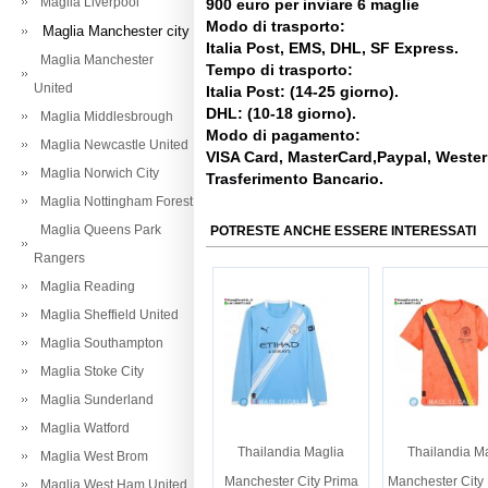
Maglia Liverpool
900 euro per inviare 6 maglie
Modo di trasporto:
Maglia Manchester city
Italia Post, EMS, DHL, SF Express.
Maglia Manchester
Tempo di trasporto:
United
Italia Post: (14-25 giorno).
DHL: (10-18 giorno).
Maglia Middlesbrough
Modo di pagamento:
Maglia Newcastle United
VISA Card, MasterCard,Paypal, Weste
Maglia Norwich City
Trasferimento Bancario.
Maglia Nottingham Forest
Maglia Queens Park
POTRESTE ANCHE ESSERE INTERESSATI
Rangers
Maglia Reading
Maglia Sheffield United
Maglia Southampton
Maglia Stoke City
Maglia Sunderland
Maglia Watford
Thailandia Maglia
Thailandia M
Maglia West Brom
Manchester City Prima
Manchester City 
Maglia West Ham United