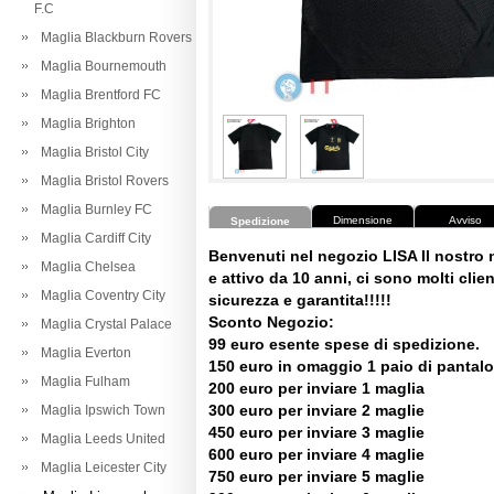
F.C
Maglia Blackburn Rovers
Maglia Bournemouth
Maglia Brentford FC
Maglia Brighton
Maglia Bristol City
Maglia Bristol Rovers
Maglia Burnley FC
Dimensione
Avviso
Spedizione
Maglia Cardiff City
Benvenuti nel negozio LISA Il nostro
Maglia Chelsea
e attivo da 10 anni, ci sono molti client
Maglia Coventry City
sicurezza e garantita!!!!!
Sconto Negozio:
Maglia Crystal Palace
99 euro esente spese di spedizione.
Maglia Everton
150 euro in omaggio 1 paio di pantalo
Maglia Fulham
200 euro per inviare 1 maglia
300 euro per inviare 2 maglie
Maglia Ipswich Town
450 euro per inviare 3 maglie
Maglia Leeds United
600 euro per inviare 4 maglie
Maglia Leicester City
750 euro per inviare 5 maglie