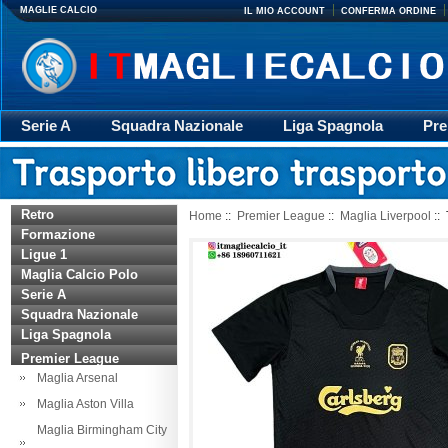
MAGLIE CALCIO
IL MIO ACCOUNT
CONFERMA ORDINE
Serie A
Squadra Nazionale
Liga Spagnola
Pre
Giacca
Rugby
trasporto
Accessori
Retr
Retro
Home
::
Premier League
::
Maglia Liverpool
:: 
Formazione
Ligue 1
Maglia Calcio Polo
Serie A
Squadra Nazionale
Liga Spagnola
Premier League
Maglia Arsenal
Maglia Aston Villa
Maglia Birmingham City