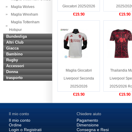
Giocatori 2025/2026
2025/202
Maglia Wolves
€19.90
€19.90
Maglia Wrexham
Maglia Tottenham
Hotspur
Bundesliga
Altri Club
Giacca
Bambino
Rugby
Accessori
Maglia Giocatori
Thailandia M
Donna
trasporto
Liverpool Seconda
Liverpool Spe
2025/2026
2025/2026 Ro
€19.90
€19.90
Il mio conto
Chiedere aiuto
Il mio conto
Pagamento
Ordine
Dimensione
Login o Registrati
Consegna e Resi