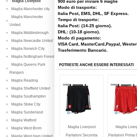
Maglia Liverpool
900 euro per inviare 6 maglie
Modo di trasporto:
Maglia Manchester city
Italia Post, EMS, DHL, SF Express.
Maglia Manchester
Tempo di trasporto:
United
Italia Post: (14-25 giorno).
DHL: (10-18 giorno).
Maglia Middlesbrough
Modo di pagamento:
Maglia Newcastle United
VISA Card, MasterCard,Paypal, Weste
Maglia Norwich City
Trasferimento Bancario.
Maglia Nottingham Forest
Maglia Queens Park
POTRESTE ANCHE ESSERE INTERESSATI
Rangers
Maglia Reading
Maglia Sheffield United
Maglia Southampton
Maglia Stoke City
Maglia Sunderland
Maglia Watford
Maglia Liverpool
Maglia Liver
Maglia West Brom
Pantaloni Seconda
Pantaloni Prima 
Maglia West Ham United