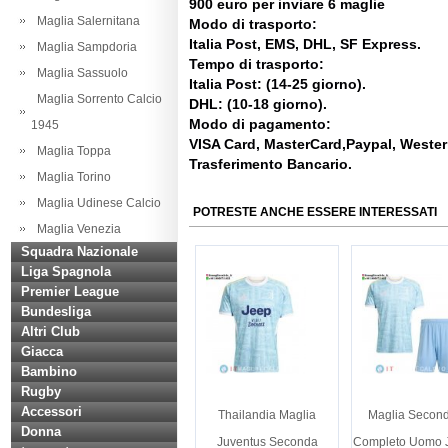
900 euro per inviare 6 maglie
Maglia Salernitana
Modo di trasporto:
Italia Post, EMS, DHL, SF Express.
Maglia Sampdoria
Tempo di trasporto:
Maglia Sassuolo
Italia Post: (14-25 giorno).
Maglia Sorrento Calcio
DHL: (10-18 giorno).
Modo di pagamento:
1945
VISA Card, MasterCard,Paypal, Weste
Maglia Toppa
Trasferimento Bancario.
Maglia Torino
Maglia Udinese Calcio
POTRESTE ANCHE ESSERE INTERESSATI
Maglia Venezia
Squadra Nazionale
Liga Spagnola
Premier League
Bundesliga
Altri Club
Giacca
Bambino
Rugby
Accessori
Thailandia Maglia
Maglia Second
Donna
Juventus Seconda
Completo Uomo 