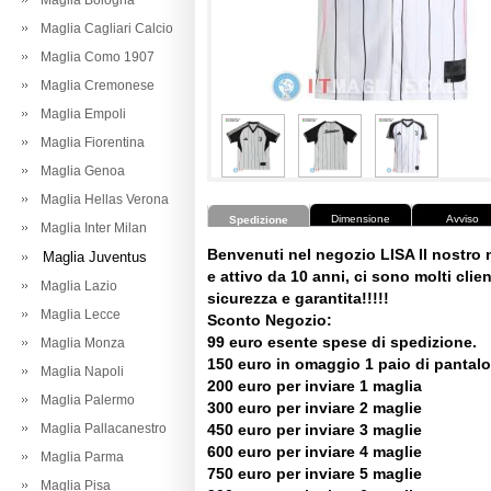
Maglia Bologna
Maglia Cagliari Calcio
Maglia Como 1907
Maglia Cremonese
Maglia Empoli
Maglia Fiorentina
Maglia Genoa
Maglia Hellas Verona
Dimensione
Avviso
Spedizione
Maglia Inter Milan
Benvenuti nel negozio LISA Il nostro
Maglia Juventus
e attivo da 10 anni, ci sono molti client
Maglia Lazio
sicurezza e garantita!!!!!
Maglia Lecce
Sconto Negozio:
99 euro esente spese di spedizione.
Maglia Monza
150 euro in omaggio 1 paio di pantalo
Maglia Napoli
200 euro per inviare 1 maglia
Maglia Palermo
300 euro per inviare 2 maglie
Maglia Pallacanestro
450 euro per inviare 3 maglie
600 euro per inviare 4 maglie
Maglia Parma
750 euro per inviare 5 maglie
Maglia Pisa