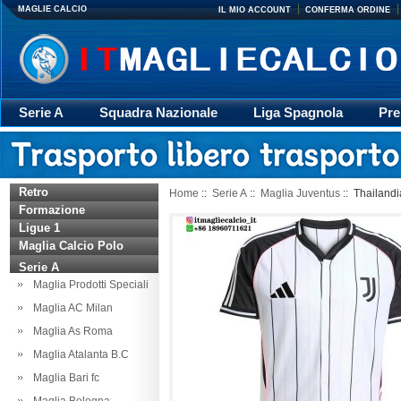
MAGLIE CALCIO
IL MIO ACCOUNT
CONFERMA ORDINE
Serie A
Squadra Nazionale
Liga Spagnola
Pre
Giacca
Rugby
trasporto
Accessori
Retr
Retro
Home
::
Serie A
::
Maglia Juventus
:: Thailand
Formazione
Ligue 1
Maglia Calcio Polo
Serie A
Maglia Prodotti Speciali
Maglia AC Milan
Maglia As Roma
Maglia Atalanta B.C
Maglia Bari fc