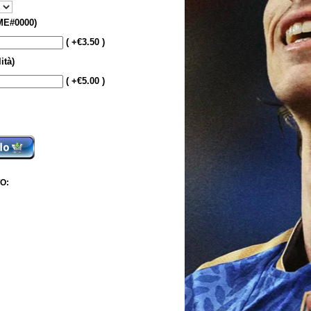
E#0000)
( +€3.50 )
ità)
( +€5.00 )
O: