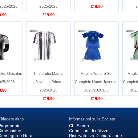
2025/2026
2025/2026
€19.90
2
9.90
€19.90
tus Giocatori
Thailandia Maglia
Maglia Portiere Set
Magli
025/2026
Juventus Prima
Completo Uomo Juventus
Complet
9.90
2025/2026
2025/2026 Blu
2025
€19.90
€19.90
hiedere aiuto
Informazioni sulla Societa
Pagamento
Chi Siamo
Dimensione
Condizioni di utilizzo
Consegna e Resi
Riservatezza Dichiarazione