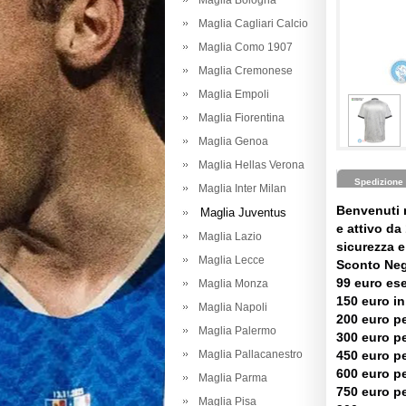
Maglia Bologna
Maglia Cagliari Calcio
Maglia Como 1907
Maglia Cremonese
Maglia Empoli
Maglia Fiorentina
Maglia Genoa
Maglia Hellas Verona
Spedizione
Maglia Inter Milan
Benvenuti 
Maglia Juventus
e attivo da 
Maglia Lazio
sicurezza e 
Maglia Lecce
Sconto Neg
99 euro es
Maglia Monza
150 euro in
Maglia Napoli
200 euro pe
Maglia Palermo
300 euro pe
Maglia Pallacanestro
450 euro pe
600 euro pe
Maglia Parma
750 euro pe
Maglia Pisa