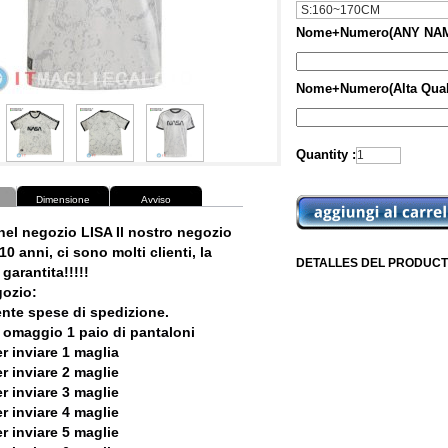
Nome+Numero(ANY NAM
Nome+Numero(Alta Qual
Quantity :
Dimensione
Avviso
nel negozio LISA Il nostro negozio
10 anni, ci sono molti clienti, la
DETALLES DEL PRODUCT
garantita!!!!!
ozio:
ente spese di spedizione.
 omaggio 1 paio di pantaloni
r inviare 1 maglia
r inviare 2 maglie
r inviare 3 maglie
r inviare 4 maglie
r inviare 5 maglie