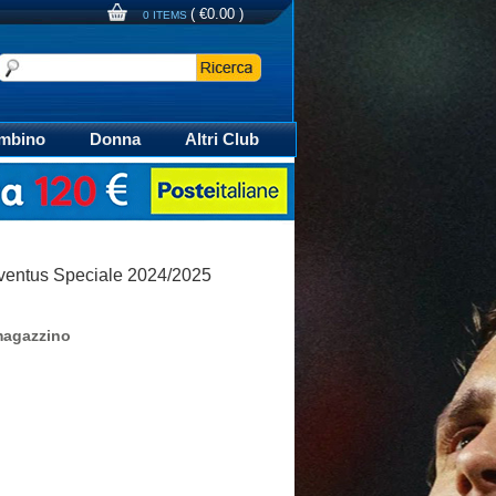
(
€0.00
)
0 ITEMS
mbino
Donna
Altri Club
aglia Calcio Polo
uventus Speciale 2024/2025
magazzino