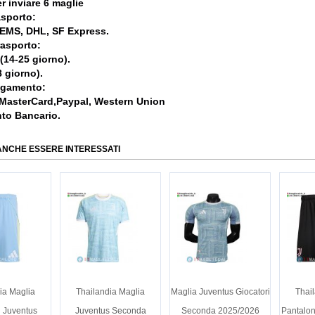
r inviare 6 maglie
asporto:
, EMS, DHL, SF Express.
rasporto:
 (14-25 giorno).
 giorno).
agamento:
 MasterCard,Paypal, Western Union
nto Bancario.
ANCHE ESSERE INTERESSATI
ia Maglia
Thailandia Maglia
Maglia Juventus Giocatori
Thai
i Juventus
Juventus Seconda
Seconda 2025/2026
Pantalon