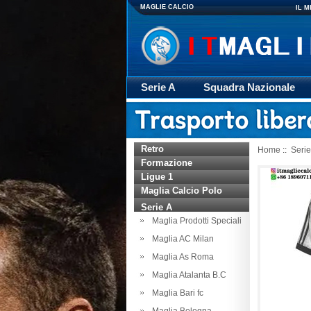
MAGLIE CALCIO
IL 
Serie A
Squadra Nazionale
Giacca
Rugby
trasporto
Retro
Home
::
Serie
Formazione
Ligue 1
Maglia Calcio Polo
Serie A
Maglia Prodotti Speciali
Maglia AC Milan
Maglia As Roma
Maglia Atalanta B.C
Maglia Bari fc