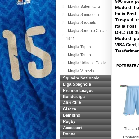
900 euro pe
Maglia Salernitana
Modo di tr
Italia Post
Maglia Sampdoria
Tempo di t
Maglia Sassuolo
Italia Post:
Maglia Sorrento Calcio
DHL: (10-18
Modo di p
1945
VISA Card,
Maglia Toppa
Trasferime
Maglia Torino
Maglia Udinese Calcio
POTRESTE 
Maglia Venezia
Squadra Nazionale
Liga Spagnola
Premier League
Bundesliga
Altri Club
Giacca
Bambino
Rugby
Accessori
Thailand
Donna
Pantalon