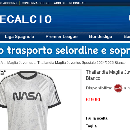
MIO ACCOUNT
CONFERMA ORDINE
ACCEDI
REGISTRAR
Liga Spagnola
Premier League
Bundesliga
Ba
Accessori
Retro
Formazione
Ligue 1
M
 A
::
Maglia Juventus
:: Thailandia Maglia Juventus Speciale 2024/2025 Bianco
Thailandia Maglia J
Bianco
Disponibilita:
in 
€19.90
Fai la scelta:
Taglia