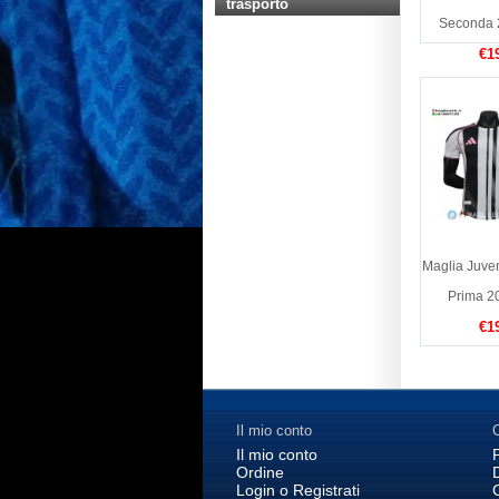
trasporto
Seconda 
€1
Maglia Juven
Prima 2
€1
Il mio conto
C
Il mio conto
Ordine
Login o Registrati