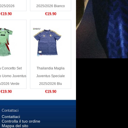
025/2026
2025/2026 Bianco
€19.90
€19.90
a Concetto Set
Thailandia Maglia
o Uomo Juventus
Juventus Speciale
/2026 Verde
2025/2026 Blu
€19.90
€19.90
Contattaci
Contattaci
Controlla il tuo ordine
Mappa del sito