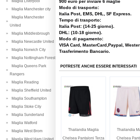
Maglia Liverpool
900 euro per inviare 6 maglie
Modo di trasporto:
Maglia Manchester city
Italia Post, EMS, DHL, SF Express.
Maglia Manchester
Tempo di trasporto:
United
Italia Post: (14-25 giorno).
DHL: (10-18 giorno).
Maglia Middlesbrough
Modo di pagamento:
Maglia Newcastle United
VISA Card, MasterCard,Paypal, Weste
Maglia Norwich City
Trasferimento Bancario.
Maglia Nottingham Forest
Maglia Queens Park
POTRESTE ANCHE ESSERE INTERESSATI
Rangers
Maglia Reading
Maglia Sheffield United
Maglia Southampton
Maglia Stoke City
Maglia Sunderland
Maglia Watford
Thailandia Maglia
Thailandia M
Maglia West Brom
Chelsea Pantaloni Terza
Chelsea Pant
Maglia West Ham United