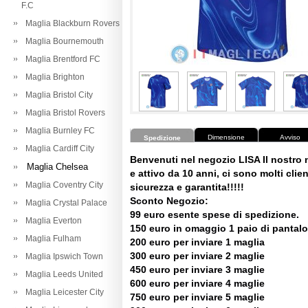
F.C
Maglia Blackburn Rovers
Maglia Bournemouth
Maglia Brentford FC
Maglia Brighton
Maglia Bristol City
Maglia Bristol Rovers
Maglia Burnley FC
Dimensione
Avviso
Spedizione
Maglia Cardiff City
Benvenuti nel negozio LISA Il nostro
Maglia Chelsea
e attivo da 10 anni, ci sono molti client
Maglia Coventry City
sicurezza e garantita!!!!!
Sconto Negozio:
Maglia Crystal Palace
99 euro esente spese di spedizione.
Maglia Everton
150 euro in omaggio 1 paio di pantalo
Maglia Fulham
200 euro per inviare 1 maglia
300 euro per inviare 2 maglie
Maglia Ipswich Town
450 euro per inviare 3 maglie
Maglia Leeds United
600 euro per inviare 4 maglie
Maglia Leicester City
750 euro per inviare 5 maglie