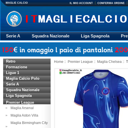
MAGLIE CALCIO
IL MIO ACCOUNT
CONFERMA ORDINE
Serie A
Squadra Nazionale
Liga Spagnola
Pre
Giacca
Rugby
trasporto
Accessori
Retr
Retro
Home
::
Premier League
::
Maglia Chelsea
:: 
Formazione
Ligue 1
Maglia Calcio Polo
Serie A
Squadra Nazionale
Liga Spagnola
Premier League
Maglia Arsenal
Maglia Aston Villa
Maglia Birmingham City