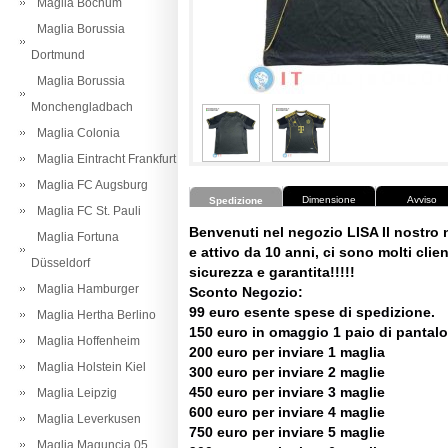
Maglia Bochum
Maglia Borussia
Dortmund
Maglia Borussia
Monchengladbach
Maglia Colonia
Maglia Eintracht Frankfurt
Maglia FC Augsburg
Dimensione
Avviso
Spedizione
Maglia FC St. Pauli
Benvenuti nel negozio LISA Il nostro
Maglia Fortuna
e attivo da 10 anni, ci sono molti client
Düsseldorf
sicurezza e garantita!!!!!
Maglia Hamburger
Sconto Negozio:
99 euro esente spese di spedizione.
Maglia Hertha Berlino
150 euro in omaggio 1 paio di pantalo
Maglia Hoffenheim
200 euro per inviare 1 maglia
Maglia Holstein Kiel
300 euro per inviare 2 maglie
450 euro per inviare 3 maglie
Maglia Leipzig
600 euro per inviare 4 maglie
Maglia Leverkusen
750 euro per inviare 5 maglie
Maglia Maguncia 05