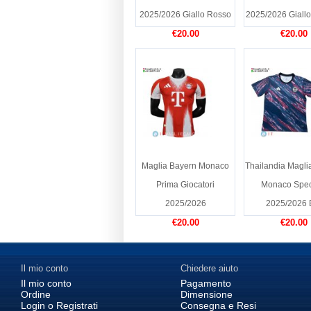
2025/2026 Giallo Rosso
2025/2026 Giallo
€20.00
€20.00
Maglia Bayern Monaco
Thailandia Magli
Prima Giocatori
Monaco Spec
2025/2026
2025/2026 
€20.00
€20.00
Il mio conto
Chiedere aiuto
Il mio conto
Pagamento
Ordine
Dimensione
Login o Registrati
Consegna e Resi