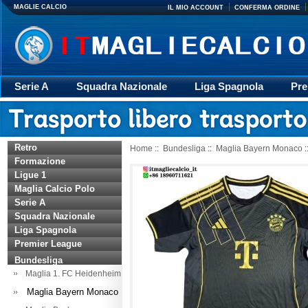
MAGLIE CALCIO
IL MIO ACCOUNT
CONFERMA ORDINE
Serie A
Squadra Nazionale
Liga Spagnola
Pre
Giacca
Rugby
trasporto
Accessori
Retr
Retro
Home
::
Bundesliga
::
Maglia Bayern Monaco
:
Formazione
Ligue 1
Maglia Calcio Polo
Serie A
Squadra Nazionale
Liga Spagnola
Premier League
Bundesliga
Maglia 1. FC Heidenheim
Maglia Bayern Monaco