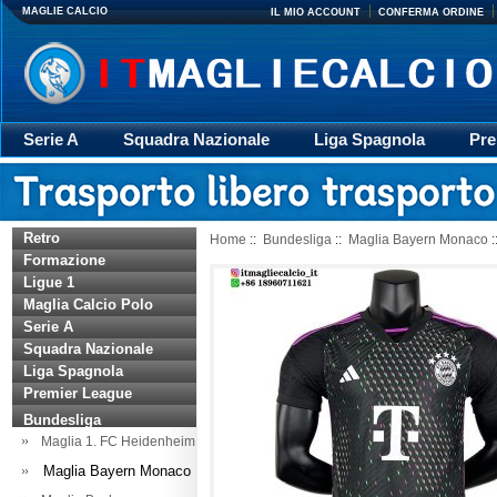
MAGLIE CALCIO
IL MIO ACCOUNT
CONFERMA ORDINE
Serie A
Squadra Nazionale
Liga Spagnola
Pre
Giacca
Rugby
trasporto
Accessori
Retr
Retro
Home
::
Bundesliga
::
Maglia Bayern Monaco
:
Formazione
Ligue 1
Maglia Calcio Polo
Serie A
Squadra Nazionale
Liga Spagnola
Premier League
Bundesliga
Maglia 1. FC Heidenheim
Maglia Bayern Monaco