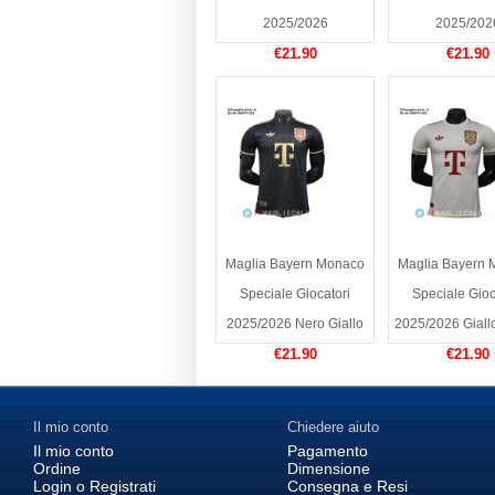
2025/2026
2025/202
€21.90
€21.90
Maglia Bayern Monaco
Maglia Bayern
Speciale Giocatori
Speciale Gioc
2025/2026 Nero Giallo
2025/2026 Giall
€21.90
€21.90
Il mio conto
Chiedere aiuto
Il mio conto
Pagamento
Ordine
Dimensione
Login o Registrati
Consegna e Resi