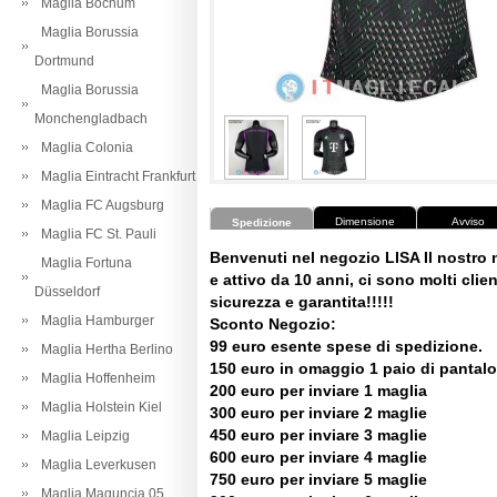
Maglia Bochum
Maglia Borussia
Dortmund
Maglia Borussia
Monchengladbach
Maglia Colonia
Maglia Eintracht Frankfurt
Maglia FC Augsburg
Dimensione
Avviso
Spedizione
Maglia FC St. Pauli
Benvenuti nel negozio LISA Il nostro
Maglia Fortuna
e attivo da 10 anni, ci sono molti client
Düsseldorf
sicurezza e garantita!!!!!
Maglia Hamburger
Sconto Negozio:
99 euro esente spese di spedizione.
Maglia Hertha Berlino
150 euro in omaggio 1 paio di pantalo
Maglia Hoffenheim
200 euro per inviare 1 maglia
Maglia Holstein Kiel
300 euro per inviare 2 maglie
450 euro per inviare 3 maglie
Maglia Leipzig
600 euro per inviare 4 maglie
Maglia Leverkusen
750 euro per inviare 5 maglie
Maglia Maguncia 05