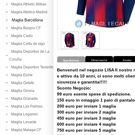
Maglia Athletic Bilbao
Maglia Atletico Madrid
Maglia Barcellona
Maglia Burgos CF
Maglia Cadiz
Maglia Celta de vigo
Maglia Deportivo de La
Coruña
Dimensione
Avviso
Spedizione
Maglia Deportivo Tenerife
Benvenuti nel negozio LISA Il nostro
Maglia Elche
e attivo da 10 anni, ci sono molti client
sicurezza e garantita!!!!!
Maglia Getafe
Sconto Negozio:
Maglia Girona
99 euro esente spese di spedizione.
Maglia Granada
150 euro in omaggio 1 paio di pantalo
200 euro per inviare 1 maglia
Maglia Las Palmas
300 euro per inviare 2 maglie
Maglia Leganes
450 euro per inviare 3 maglie
Maglia Levante
600 euro per inviare 4 maglie
Maglia Malaga CF
750 euro per inviare 5 maglie