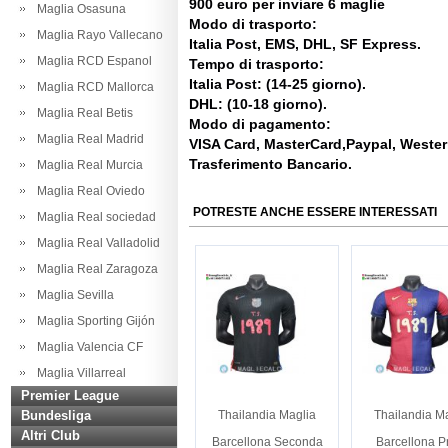
900 euro per inviare 6 maglie
Maglia Osasuna
Modo di trasporto:
Maglia Rayo Vallecano
Italia Post, EMS, DHL, SF Express.
Maglia RCD Espanol
Tempo di trasporto:
Italia Post: (14-25 giorno).
Maglia RCD Mallorca
DHL: (10-18 giorno).
Maglia Real Betis
Modo di pagamento:
Maglia Real Madrid
VISA Card, MasterCard,Paypal, Weste
Trasferimento Bancario.
Maglia Real Murcia
Maglia Real Oviedo
POTRESTE ANCHE ESSERE INTERESSATI
Maglia Real sociedad
Maglia Real Valladolid
Maglia Real Zaragoza
Maglia Sevilla
Maglia Sporting Gijón
Maglia Valencia CF
Maglia Villarreal
Premier League
Bundesliga
Thailandia Maglia
Thailandia M
Altri Club
Barcellona Seconda
Barcellona P