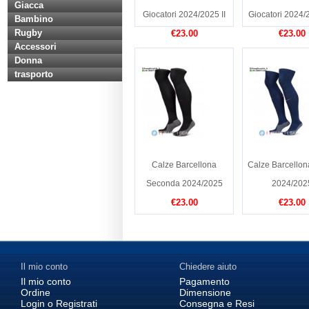
Giacca
Giocatori 2024/2025 II
Giocatori 2024/2
Bambino
Rugby
€23.00
€23.00
Accessori
Donna
trasporto
Calze Barcellona
Calze Barcellon
Seconda 2024/2025
2024/202
€23.00
€23.00
Il mio conto
Chiedere aiuto
Il mio conto
Pagamento
Ordine
Dimensione
Login o Registrati
Consegna e Resi