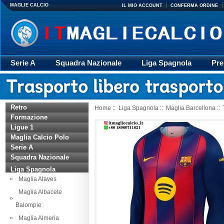
MAGLIE CALCIO
IL MIO ACCOUNT
CONFERMA ORDINE
Serie A
Squadra Nazionale
Liga Spagnola
Pre
Giacca
Rugby
trasporto
Accessori
Retr
Retro
Home
::
Liga Spagnola
::
Maglia Barcellona
::
Formazione
Ligue 1
Maglia Calcio Polo
Serie A
Squadra Nazionale
Liga Spagnola
Maglia Alaves
Maglia Albacete
Balompie
Maglia Almeria